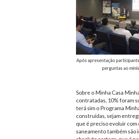
Após apresentação participant
perguntas ao mini
Sobre o Minha Casa Minha 
contratadas, 10% foram só
terá sim o Programa Minha 
construídas, sejam entregue
que é preciso evoluir com 
saneamento também são imp