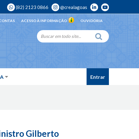
(82) 2123 0866
@crealagoas
 CONTAS
ACESSO À INFORMAÇÃO
OUVIDORIA
Entrar
DA
nistro Gilberto