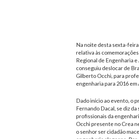
Na noite desta sexta-feira,
relativa às comemorações
Regional de Engenharia e
conseguiu deslocar de Bras
Gilberto Occhi, para profe
engenharia para 2016 em A
Dado início ao evento, o 
Fernando Dacal, se diz da
profissionais da engenhari
Occhi presente no Crea 
o senhor ser cidadão mace