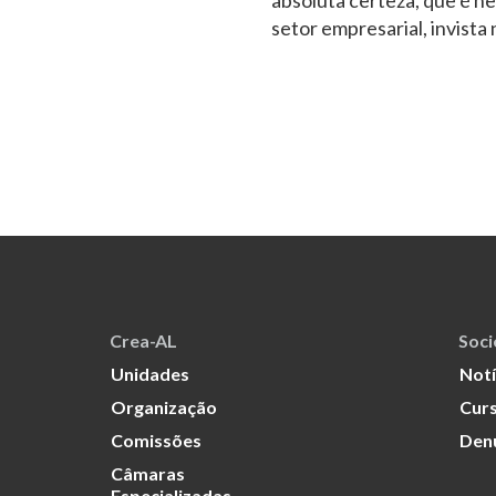
absoluta certeza, que é ne
setor empresarial, invista 
Crea-AL
Soc
Unidades
Notí
Organização
Curs
Comissões
Den
Câmaras
Especializadas