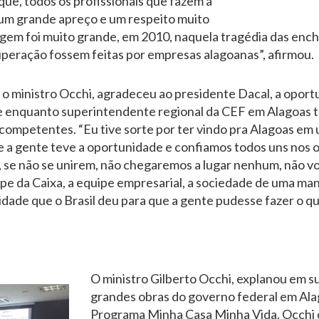
que, todos os profissionais que fazem a
um grande apreço e um respeito muito
gem foi muito grande, em 2010, naquela tragédia das enc
uperação fossem feitas por empresas alagoanas”, afirmou.
a, o ministro Occhi, agradeceu ao presidente Dacal, a oport
e enquanto superintendente regional da CEF em Alagoas t
competentes. “Eu tive sorte por ter vindo pra Alagoas e
 a gente teve a oportunidade e confiamos todos uns nos ou
, se não se unirem, não chegaremos a lugar nenhum, não vo
pe da Caixa, a equipe empresarial, a sociedade de uma man
dade que o Brasil deu para que a gente pudesse fazer o qu
O ministro Gilberto Occhi, explanou em su
grandes obras do governo federal em Alag
Programa Minha Casa Minha Vida. Occhi 