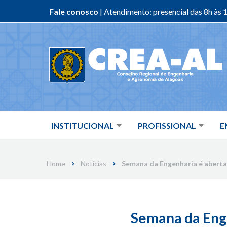
Fale conosco
| Atendimento: presencial das 8h às 1
Skip
to
content
INSTITUCIONAL
PROFISSIONAL
E
Home
Notícias
Semana da Engenharia é aberta
Semana da Enge