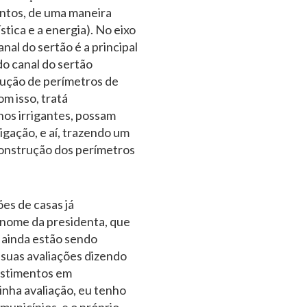
entos, de uma maneira
ística e a energia). No eixo
nal do sertão é a principal
do canal do sertão
ução de perímetros de
m isso, tratá
os irrigantes, possam
igação, e aí, trazendo um
onstrução dos perímetros
es de casas já
 nome da presidenta, que
e ainda estão sendo
z suas avaliações dizendo
vestimentos em
nha avaliação, eu tenho