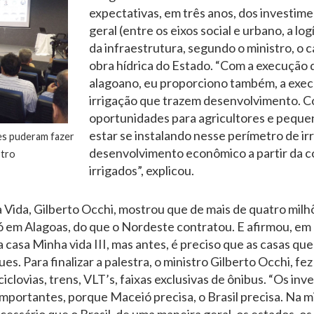
expectativas, em três anos, dos investim
geral (entre os eixos social e urbano, a log
da infraestrutura, segundo o ministro, o ca
obra hídrica do Estado. “Com a execução 
alagoano, eu proporciono também, a exec
irrigação que trazem desenvolvimento. Co
oportunidades para agricultores e pequen
estar se instalando nesse perímetro de irr
es puderam fazer
desenvolvimento econômico a partir da c
stro
irrigados”, explicou.
Vida, Gilberto Occhi, mostrou que de mais de quatro milhõ
 em Alagoas, do que o Nordeste contratou. E afirmou, em
casa Minha vida III, mas antes, é preciso que as casas qu
s. Para finalizar a palestra, o ministro Gilberto Occhi, fe
ciclovias, trens, VLT’s, faixas exclusivas de ônibus. “Os in
ortantes, porque Maceió precisa, o Brasil precisa. Na mi