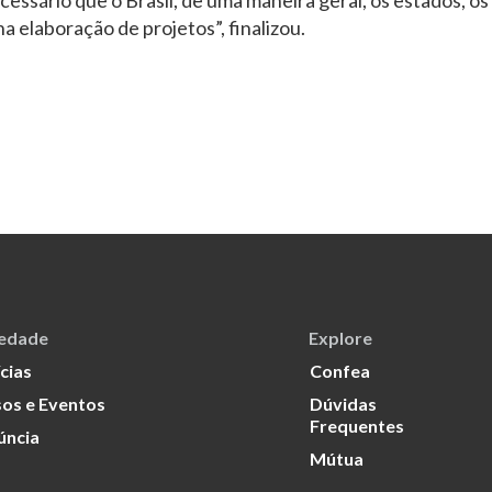
cessário que o Brasil, de uma maneira geral, os estados, os 
na elaboração de projetos”, finalizou.
iedade
Explore
cias
Confea
os e Eventos
Dúvidas
Frequentes
úncia
Mútua