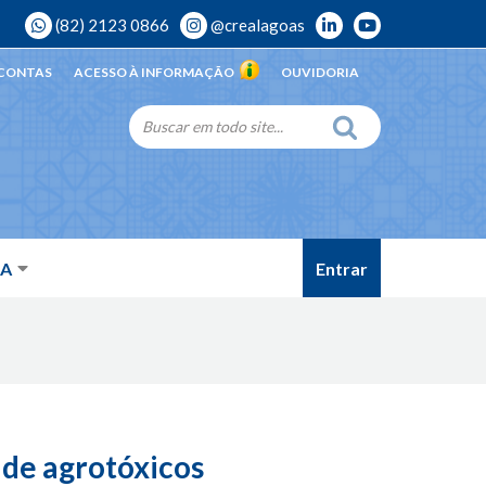
(82) 2123 0866
@crealagoas
 CONTAS
ACESSO À INFORMAÇÃO
OUVIDORIA
Entrar
DA
 de agrotóxicos