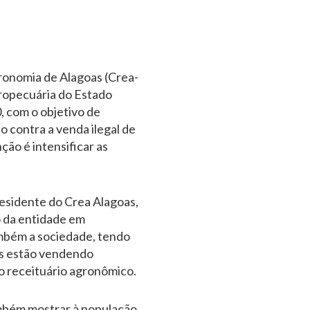
ronomia de Alagoas (Crea-
ropecuária do Estado
, com o objetivo de
ão contra a venda ilegal de
ção é intensificar as
residente do Crea Alagoas,
 da entidade em
ambém a sociedade, tendo
is estão vendendo
o receituário agronômico.
mbém mostrar à população