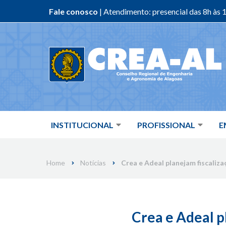
Fale conosco
| Atendimento: presencial das 8h às 1
Skip
to
content
INSTITUCIONAL
PROFISSIONAL
E
Home
Notícias
Crea e Adeal planejam fiscaliza
Crea e Adeal p