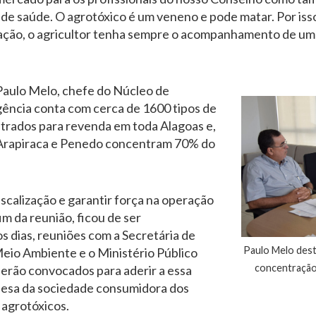
s de saúde. O agrotóxico é um veneno e pode matar. Por iss
tação, o agricultor tenha sempre o acompanhamento de um p
aulo Melo, chefe do Núcleo de
gência conta com cerca de 1600 tipos de
trados para revenda em toda Alagoas e,
 Arapiraca e Penedo concentram 70% do
scalização e garantir força na operação
im da reunião, ficou de ser
s dias, reuniões com a Secretária de
Paulo Melo dest
Meio Ambiente e o Ministério Público
concentração
serão convocados para aderir a essa
fesa da sociedade consumidora dos
agrotóxicos.