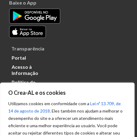
Baixe o App
Transparência
Portal
Acesso à
Informação
Política de
Privacidade de
O Crea-AL e os cookies
Dados
Utilizamos cookies em conformidade com a
Lei nº 13.709, de
14 de agosto de 2018
. Eles também nos ajudam a melhorar o
Ouvidoria
desempenho do site e a oferecer um atendimento mais
(82) 2123 0864
eficiente e uma melhor experiência ao usuário. Você pode
ouvidoria@crea-al.org.br
aceitar ou rejeitar diferentes tipos de cookies e alterar seu