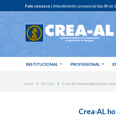
Fale conosco
| Atendimento: presencial das 8h às 1
Skip
to
content
INSTITUCIONAL
PROFISSIONAL
E
Home
Notícias
Crea-AL homenageia suas cola
Crea-AL ho