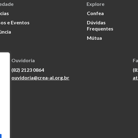
iedade
Explore
cias
Confea
os e Eventos
Dúvidas
Frequentes
úncia
Mútua
Ouvidoria
Fa
(82) 2123 0864
(8
ouvidoria@crea-al.org.br
at