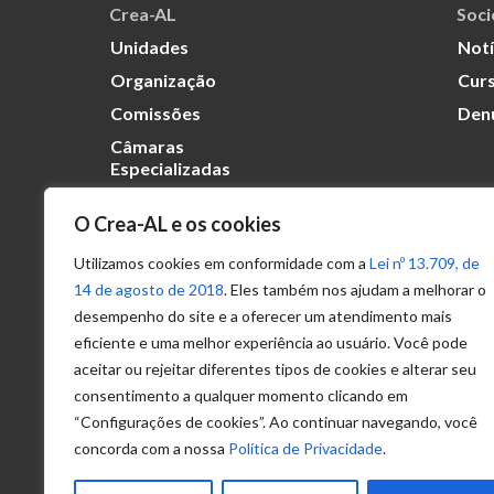
Crea-AL
Soc
Unidades
Notí
Organização
Curs
Comissões
Den
Câmaras
Especializadas
O Crea-AL e os cookies
Transparência
Portal
Utilizamos cookies em conformidade com a
Lei nº 13.709, de
Acesso à
14 de agosto de 2018
. Eles também nos ajudam a melhorar o
Informação
desempenho do site e a oferecer um atendimento mais
eficiente e uma melhor experiência ao usuário. Você pode
Política de
Privacidade de
aceitar ou rejeitar diferentes tipos de cookies e alterar seu
Dados
consentimento a qualquer momento clicando em
“Configurações de cookies”. Ao continuar navegando, você
concorda com a nossa
Política de Privacidade
.