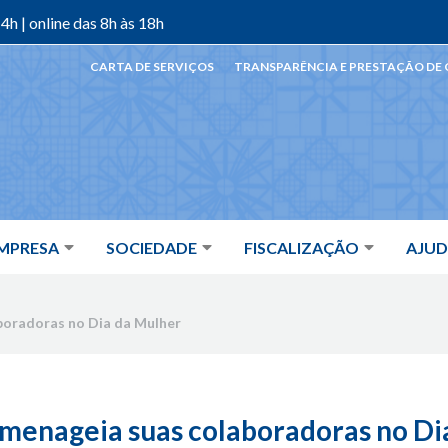
4h | online das 8h às 18h
CARTA DE SERVIÇOS
TRANSPARÊNCIA E PRESTAÇÃO DE
MPRESA
SOCIEDADE
FISCALIZAÇÃO
AJU
boradoras no Dia da Mulher
menageia suas colaboradoras no Di