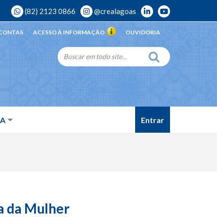
(82) 2123 0866
@crealagoas
 CONTAS
ACESSO À INFORMAÇÃO
OUVIDORIA
Entrar
DA
a da Mulher