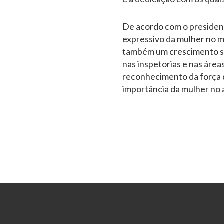
De acordo com o presiden
expressivo da mulher no m
também um crescimento si
nas inspetorias e nas áre
reconhecimento da força d
importância da mulher no 