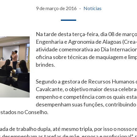
9 de março de 2016
Notícias
Na tarde desta terça-feira, dia 08 de març
Engenharia e Agronomia de Alagoas (Crea-
atividade comemorativa ao Dia Internacio
oficina sobre técnicas de maquiagem e lim
brindes.
Segundo a gestora de Recursos Humanos 
Cavalcante, o objetivo maior dessa celebra
empenho e competência com os quais estas
desempenham suas funções, contribuindo 
estados no Conselho.
ada de trabalho dupla, até mesmo tripla, por isso o nosso
s desempenham as tarefas de mãe, esposa e profissional”, r