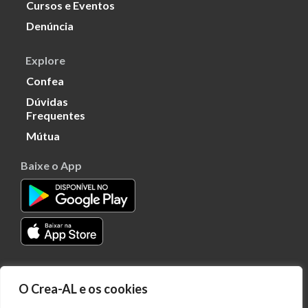
Cursos e Eventos
Denúncia
Explore
Confea
Dúvidas
Frequentes
Mútua
Baixe o App
Transparência
O Crea-AL e os cookies
Portal