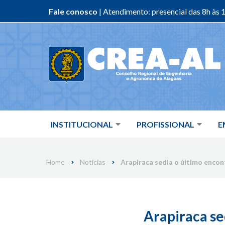
Fale conosco
| Atendimento: presencial das 8h às 1
Skip
to
content
INSTITUCIONAL
PROFISSIONAL
E
Home
Notícias
Arapiraca sedia o último encon
Arapiraca se