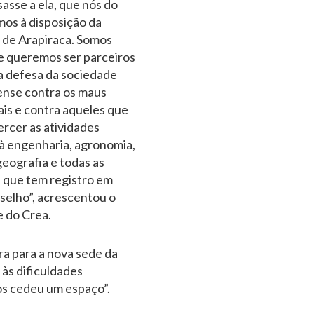
sasse a ela, que nós do
os à disposição da
 de Arapiraca. Somos
e queremos ser parceiros
 defesa da sociedade
ense contra os maus
ais e contra aqueles que
rcer as atividades
à engenharia, agronomia,
geografia e todas as
 que tem registro em
selho”, acrescentou o
 do Crea.
ra para a nova sede da
 às dificuldades
os cedeu um espaço”.