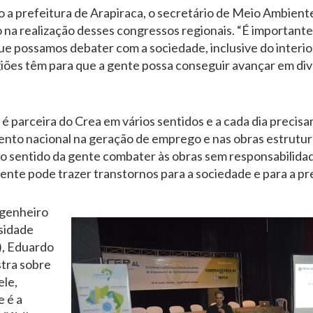
 a prefeitura de Arapiraca, o secretário de Meio Ambient
 na realização desses congressos regionais. “É importante
e possamos debater com a sociedade, inclusive do interior
giões têm para que a gente possa conseguir avançar em div
 é parceira do Crea em vários sentidos e a cada dia precisa
ento nacional na geração de emprego e nas obras estrutur
l no sentido da gente combater às obras sem responsabilida
ente pode trazer transtornos para a sociedade e para a pr
ngenheiro
rsidade
), Eduardo
stra sobre
ele,
e é a