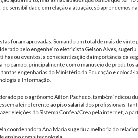
l, de sensibilidade em relação a atuação, só aprendemos na
stas foram aprovadas. Somando um total de mais de vinte p
liderado pelo engenheiro eletricista Geison Alves, sugeriu
tilhas ou eventos, a conscientização da importância da se
ha no campo, principalmente com o manuseio de produtos 
s tantas engenharias do Ministério da Educação e colocá-la
cnologia e Informação.
liderado pelo agrônomo Ailton Pacheco, também indicou dua
sem a lei referente ao piso salarial dos profissionais, tant
fazer eleições do Sistema Confea/Crea pela internet, a part
pela coordenadora Ana Maria sugeriu a melhoria do relaci
de ensino com a tecnologia.