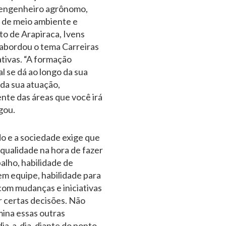
o engenheiro agrônomo,
 de meio ambiente e
o de Arapiraca, Ivens
abordou o tema Carreiras
tivas. “A formação
al se dá ao longo da sua
 da sua atuação,
te das áreas que você irá
gou.
o e a sociedade exige que
ualidade na hora de fazer
alho, habilidade de
em equipe, habilidade para
com mudanças e iniciativas
 certas decisões. Não
mina essas outras
ia-a-dia, diante do ponto