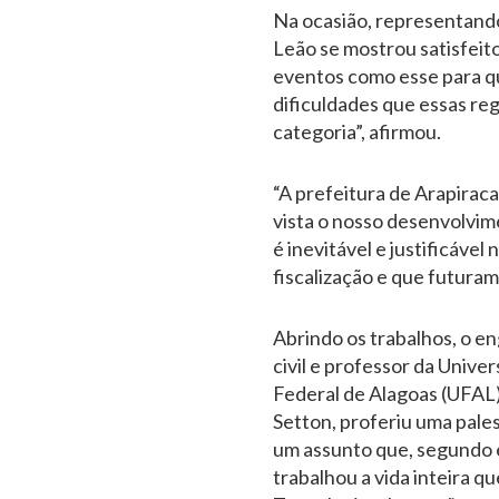
Na ocasião, representando
Leão se mostrou satisfeito
eventos como esse para qu
dificuldades que essas re
categoria”, afirmou.
“A prefeitura de Arapiraca
vista o nosso desenvolvim
é inevitável e justificáve
fiscalização e que futuram
Abrindo os trabalhos, o e
civil e professor da Unive
Federal de Alagoas (UFAL
Setton, proferiu uma pale
um assunto que, segundo 
trabalhou a vida inteira qu