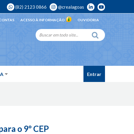
(82) 2123 0866
@crealagoas
 CONTAS
ACESSO À INFORMAÇÃO
OUVIDORIA
Entrar
DA
para o 9º CEP