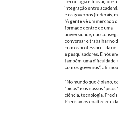
Tecnologia e Inovação e a d
integração entre academi
e os governos (federais, m
“A gente vê um mercado q
formado dentro de uma
universidade, não consegu
conversar e trabalhar no d
com os professores da un
e pesquisadores. E nós e
também, uma dificuldade 
com os governos”, afirmou
“No mundo que é plano, co
“picos” e os nossos “pico
ciência, tecnologia. Preci
Precisamos enaltecer e dar