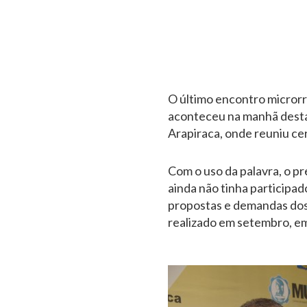
O último encontro microrr
aconteceu na manhã desta q
Arapiraca, onde reuniu cer
Com o uso da palavra, o p
ainda não tinha participa
propostas e demandas dos 
realizado em setembro, em