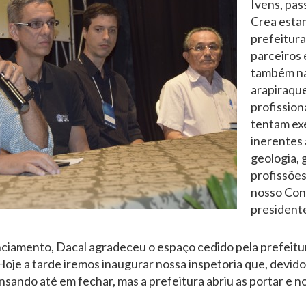
Ivens, pas
Crea estam
prefeitura
parceiros 
também na
arapiraqu
profission
tentam exe
inerentes 
geologia, 
profissões
nosso Con
presidente
unciamento, Dacal agradeceu o espaço cedido pela prefeitu
Hoje a tarde iremos inaugurar nossa inspetoria que, devido
nsando até em fechar, mas a prefeitura abriu as portar e n