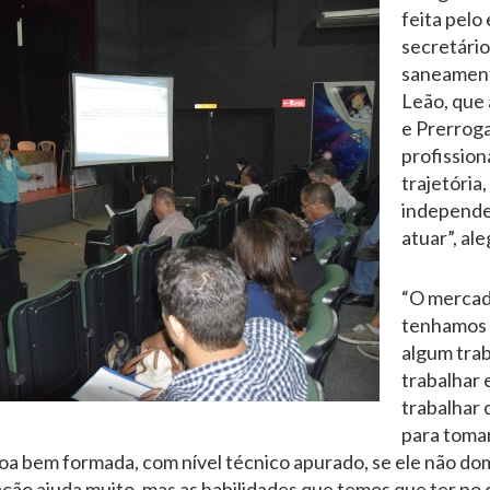
feita pel
secretário
saneament
Leão, que 
e Prerroga
profission
trajetória,
independen
atuar”, ale
“O mercad
tenhamos q
algum trab
trabalhar 
trabalhar 
para tomar
oa bem formada, com nível técnico apurado, se ele não do
ção ajuda muito, mas as habilidades que temos que ter no d