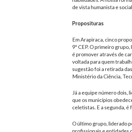
de vista humanista e socia
Proposituras
Em Arapiraca, cinco propo
9º CEP. O primeiro grupo, 
é promover através de car
voltada para quem trabal
sugestão foi a retirada da
Ministério da Ciência, Te
Já a equipe número dois, 
que os municípios obedeces
celetistas. E a segunda, é 
O último grupo, liderado 
profissionais e entidades 