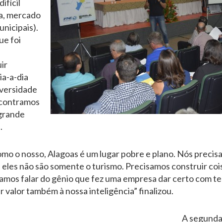
ifícil
a, mercado
unicipais).
ue foi
ir
ia-a-dia
iversidade
ncontramos
grande
.
mo o nosso, Alagoas é um lugar pobre e plano. Nós preci
s” eles não são somente o turismo. Precisamos construir c
samos falar do gênio que fez uma empresa dar certo com te
 valor também à nossa inteligência” finalizou.
A segunda 