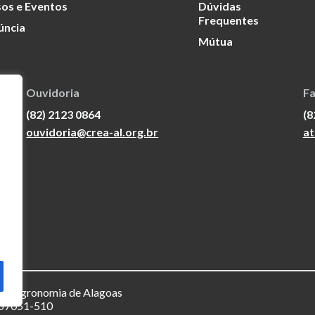
os e Eventos
Dúvidas
Frequentes
úncia
Mútua
Ouvidoria
Fa
(82) 2123 0864
(8
ouvidoria@crea-al.org.br
at
a e Agronomia de Alagoas
– 57051-510