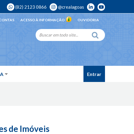
(82) 2123 0866
@crealagoas
 CONTAS
ACESSO À INFORMAÇÃO
OUVIDORIA
Entrar
DA
es de Imóveis