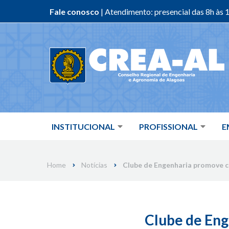
Fale conosco
| Atendimento: presencial das 8h às 1
Skip
to
content
INSTITUCIONAL
PROFISSIONAL
E
Home
Notícias
Clube de Engenharia promove c
Clube de Eng