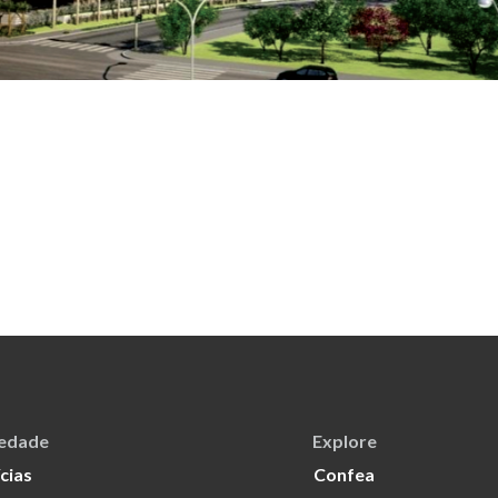
iedade
Explore
cias
Confea