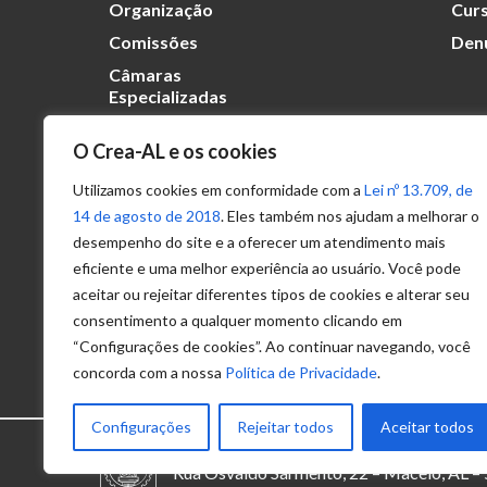
Organização
Curs
Comissões
Den
Câmaras
Especializadas
O Crea-AL e os cookies
Transparência
Portal
Utilizamos cookies em conformidade com a
Lei nº 13.709, de
Acesso à
14 de agosto de 2018
. Eles também nos ajudam a melhorar o
Informação
desempenho do site e a oferecer um atendimento mais
eficiente e uma melhor experiência ao usuário. Você pode
Política de
Privacidade de
aceitar ou rejeitar diferentes tipos de cookies e alterar seu
Dados
consentimento a qualquer momento clicando em
“Configurações de cookies”. Ao continuar navegando, você
concorda com a nossa
Política de Privacidade
.
Configurações
Rejeitar todos
Aceitar todos
© 2025 – Conselho Regional de Engenhari
Rua Osvaldo Sarmento, 22 – Maceió, AL 