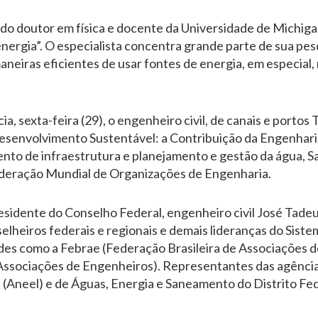
z do doutor em física e docente da Universidade de Michig
nergia”. O especialista concentra grande parte de sua pe
neiras eficientes de usar fontes de energia, em especial,
a, sexta-feira (29), o engenheiro civil, de canais e portos
esenvolvimento Sustentável: a Contribuição da Engenhari
ento de infraestrutura e planejamento e gestão da água,
deração Mundial de Organizações de Engenharia.
sidente do Conselho Federal, engenheiro civil José Tadeu 
elheiros federais e regionais e demais lideranças do Sis
es como a Febrae (Federação Brasileira de Associações d
Associações de Engenheiros). Representantes das agência
a (Aneel) e de Águas, Energia e Saneamento do Distrito F