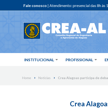
Fale conosco
| Atendimento: presencial das 8h às 1
Skip
to
content
INSTITUCIONAL
PROFISSIONAL
E
Home
Notícias
Crea Alagoas participa de deba
Crea Alagoas