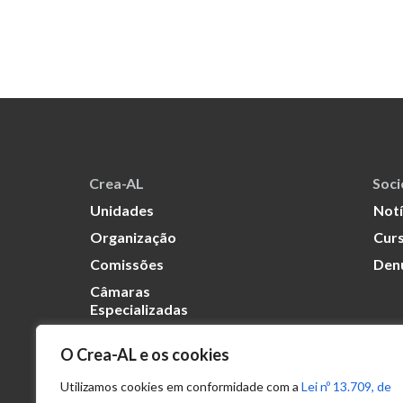
Crea-AL
Soc
Unidades
Notí
Organização
Curs
Comissões
Den
Câmaras
Especializadas
O Crea-AL e os cookies
Transparência
Portal
Utilizamos cookies em conformidade com a
Lei nº 13.709, de