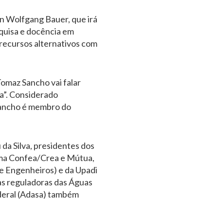
an Wolfgang Bauer, que irá
squisa e docência em
 recursos alternativos com
 Tomaz Sancho vai falar
a”. Considerado
 Sancho é membro do
da Silva, presidentes dos
tema Confea/Crea e Mútua,
e Engenheiros) e da Upadi
s reguladoras das Águas
ederal (Adasa) também