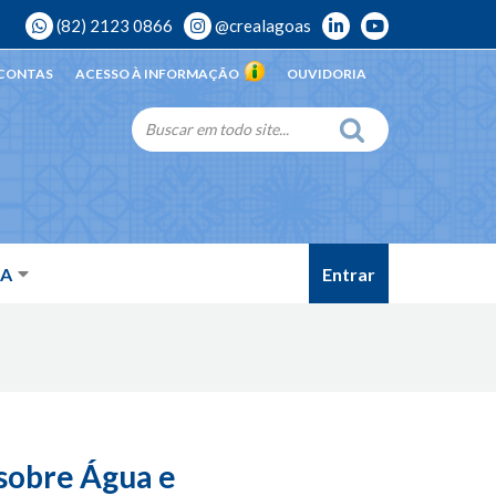
(82) 2123 0866
@crealagoas
 CONTAS
ACESSO À INFORMAÇÃO
OUVIDORIA
Entrar
DA
 sobre Água e