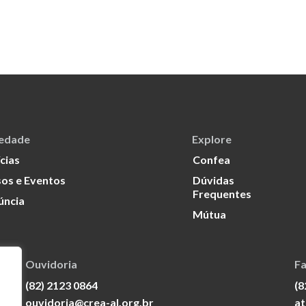
iedade
Explore
cias
Confea
os e Eventos
Dúvidas
Frequentes
úncia
Mútua
Ouvidoria
Fa
(82) 2123 0864
(8
ouvidoria@crea-al.org.br
at