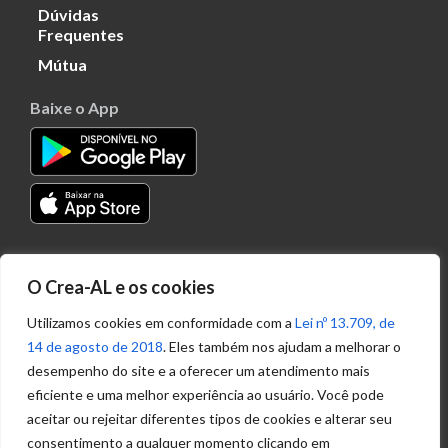
Dúvidas
Frequentes
Mútua
Baixe o App
Transparência
O Crea-AL e os cookies
Portal
Acesso à
Utilizamos cookies em conformidade com a
Lei nº 13.709, de
Informação
14 de agosto de 2018
. Eles também nos ajudam a melhorar o
Política de
desempenho do site e a oferecer um atendimento mais
Privacidade de
eficiente e uma melhor experiência ao usuário. Você pode
Dados
aceitar ou rejeitar diferentes tipos de cookies e alterar seu
consentimento a qualquer momento clicando em