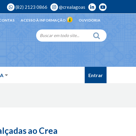
(82) 2123 0866
@crealagoas
 CONTAS
ACESSO À INFORMAÇÃO
OUVIDORIA
Entrar
DA
alçadas ao Crea