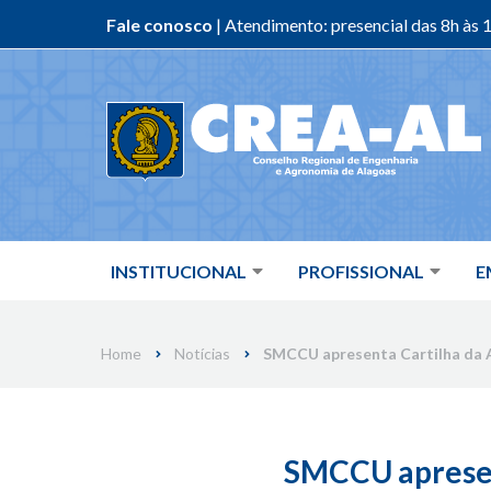
Fale conosco
| Atendimento: presencial das 8h às 1
Skip
to
content
INSTITUCIONAL
PROFISSIONAL
E
Home
Notícias
SMCCU apresenta Cartilha da A
SMCCU apresent