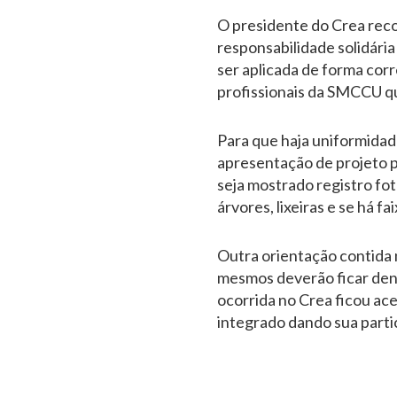
O presidente do Crea reco
responsabilidade solidária 
ser aplicada de forma cor
profissionais da SMCCU qu
Para que haja uniformidad
apresentação de projeto p
seja mostrado registro fot
árvores, lixeiras e se há 
Outra orientação contida n
mesmos deverão ficar dent
ocorrida no Crea ficou a
integrado dando sua partic