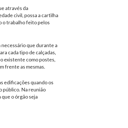
ue através da
dade civil, possa a cartilha
 o trabalho feito pelos
á necessário que durante a
ra cada tipo de calçadas,
no existente como postes,
 em frente as mesmas.
 às edificações quando os
o público. Na reunião
 que o órgão seja