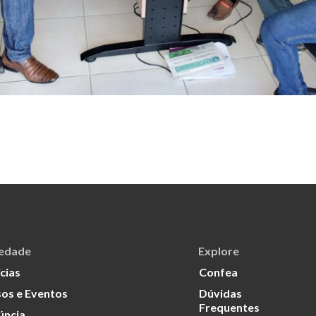
iedade
Explore
cias
Confea
os e Eventos
Dúvidas
Frequentes
úncia