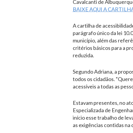
Cavalcanti de Albuquerque
BAIXE AQUI A CARTILH
A cartilha de acessibilid
parágrafo único da lei 10.
município, além das refer
critérios básicos para a 
reduzida.
Segundo Adriana, a propos
todos os cidadãos. “Querem
acessíveis a todas as pess
Estavam presentes, no ato
Especializada de Engenhari
início esse trabalho de le
as exigências contidas na c