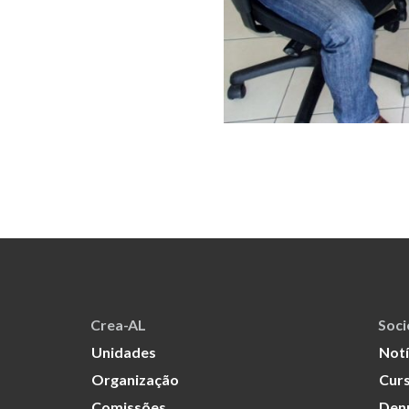
Crea-AL
Soc
Unidades
Notí
Organização
Curs
Comissões
Den