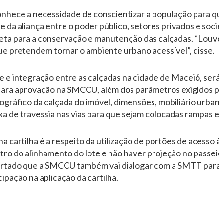
nhece a necessidade de conscientizar a população para q
e da aliança entre o poder público, setores privados e socie
reta para a conservação e manutenção das calçadas. “Louvo
e pretendem tornar o ambiente urbano acessível”, disse.
e e integração entre as calçadas na cidade de Maceió, ser
ara aprovação na SMCCU, além dos parâmetros exigidos pa
ográfico da calçada do imóvel, dimensões, mobiliário urba
faixa de travessia nas vias para que sejam colocadas rampas
a cartilha é a respeito da utilização de portões de acesso
ro do alinhamento do lote e não haver projeção no passei
certado que a SMCCU também vai dialogar com a SMTT para
ipação na aplicação da cartilha.