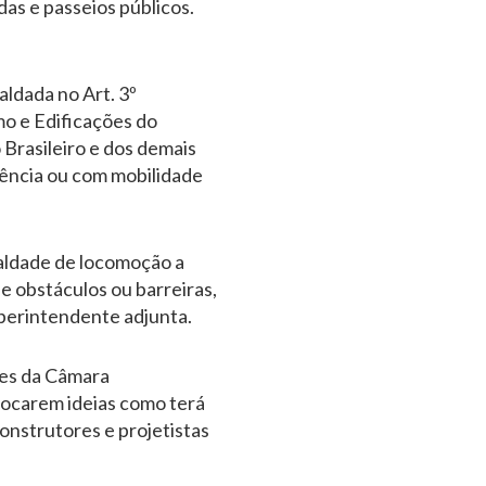
as e passeios públicos.
ldada no Art. 3º
mo e Edificações do
Brasileiro e dos demais
iência ou com mobilidade
ualdade de locomoção a
e obstáculos ou barreiras,
uperintendente adjunta.
tes da Câmara
trocarem ideias como terá
onstrutores e projetistas