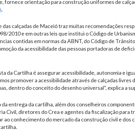
, fornece orientação para construção uniformes de calçad
A
.
ade das calçadas de Maceió traz muitas recomendações respa
098/2010 e em outras leis que institui o Código de Urbanis
ências contidas em normas da ABNT, do Código de Trânsito 
promoção da acessibilidade das pessoas portadoras de defic
ta da Cartilha é assegurar acessibilidade, autonomia e ig
os promover a acessibilidade através de calçadas livres d
oas, dentro do conceito do desenho universal”, explica a s
 da entrega da cartilha, além dos conselheiros componen
a Civil, diretores do Crea e agentes da fiscalização para 
var ao conhecimento do mercado da construção civil e dos c
artilha.