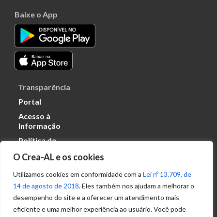
Baixe o App
Transparência
Portal
Acesso à
Informação
Política de
Privacidade de
O Crea-AL e os cookies
Dados
Utilizamos cookies em conformidade com a
Lei nº 13.709, de
14 de agosto de 2018
. Eles também nos ajudam a melhorar o
Ouvidoria
desempenho do site e a oferecer um atendimento mais
(82) 2123 0864
eficiente e uma melhor experiência ao usuário. Você pode
ouvidoria@crea-al.org.br