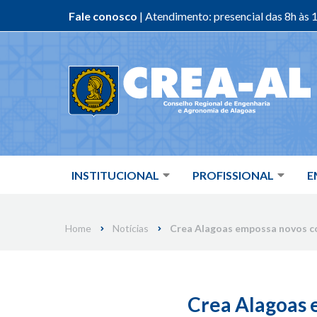
Fale conosco
| Atendimento: presencial das 8h às 1
Skip
to
content
INSTITUCIONAL
PROFISSIONAL
E
Home
Notícias
Crea Alagoas empossa novos co
Crea Alagoas 