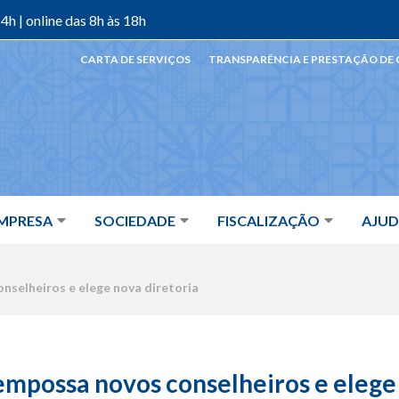
4h | online das 8h às 18h
CARTA DE SERVIÇOS
TRANSPARÊNCIA E PRESTAÇÃO DE
MPRESA
SOCIEDADE
FISCALIZAÇÃO
AJU
nselheiros e elege nova diretoria
empossa novos conselheiros e elege 