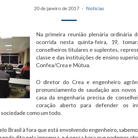
20 de janeiro de 2017
Notícias
Na primeira reunião plenária ordinária 
ocorrida nesta quinta-feira, 19, to
conselheiros titulares e suplentes, repre
classe e das instituições de ensino super
Confea/Crea e Mútua.
O diretor do Crea e engenheiro agrô
pronunciamento de saudação aos novos c
casa da engenharia precisa de conselh
coração aberto para defender os int
a sociedade como um todo.
pelo Brasil à fora que está envolvendo engenheiro, sabemo
 sendo dito pela imprensa, e é nessa hora que podemos obs