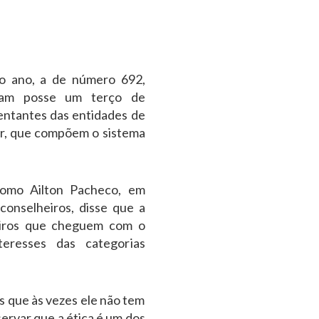
do ano, a de número 692,
maram posse um terço de
sentantes das entidades de
ior, que compõem o sistema
nomo Ailton Pacheco, em
onselheiros, disse que a
eiros que cheguem com o
eresses das categorias
s que às vezes ele não tem
ervar que a ética é um dos