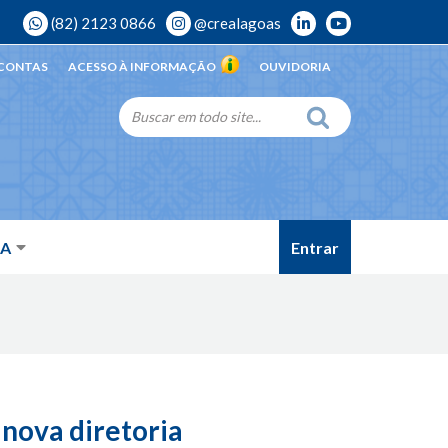
(82) 2123 0866
@crealagoas
 CONTAS
ACESSO À INFORMAÇÃO
OUVIDORIA
Entrar
DA
nova diretoria