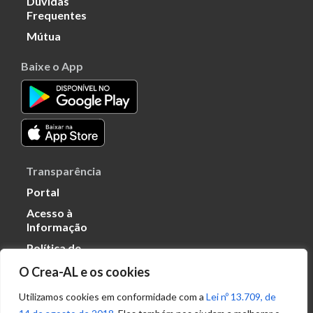
Dúvidas
Frequentes
Mútua
Baixe o App
Transparência
Portal
Acesso à
Informação
Política de
Privacidade de
O Crea-AL e os cookies
Dados
Utilizamos cookies em conformidade com a
Lei nº 13.709, de