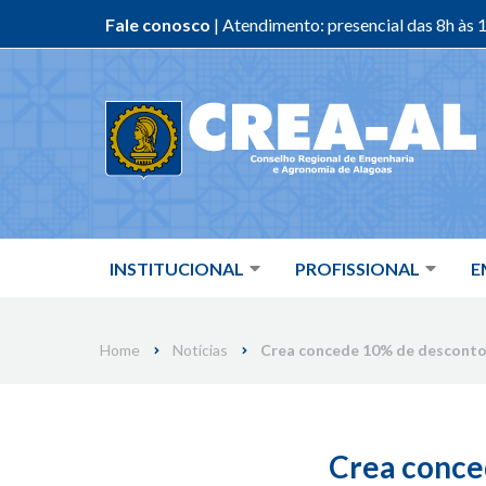
Fale conosco
| Atendimento: presencial das 8h às 1
Skip
to
content
INSTITUCIONAL
PROFISSIONAL
E
Home
Notícias
Crea concede 10% de desconto 
Crea conced