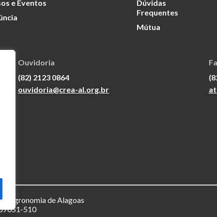
os e Eventos
Dúvidas
Frequentes
úncia
Mútua
Ouvidoria
Fa
(82) 2123 0864
(8
ouvidoria@crea-al.org.br
at
a e Agronomia de Alagoas
– 57051-510