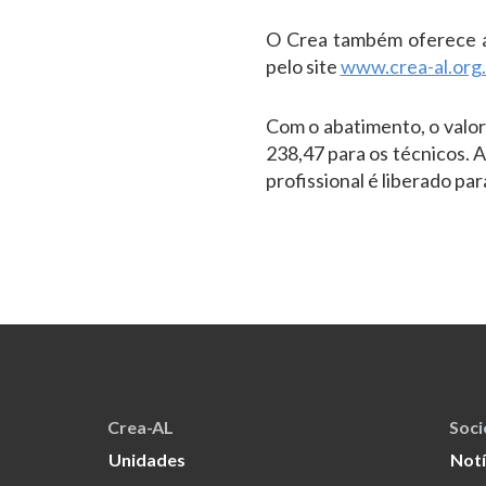
O Crea também oferece a 
pelo site
www.crea-al.org.
Com o abatimento, o valor 
238,47 para os técnicos. 
profissional é liberado par
Crea-AL
Soc
Unidades
Notí