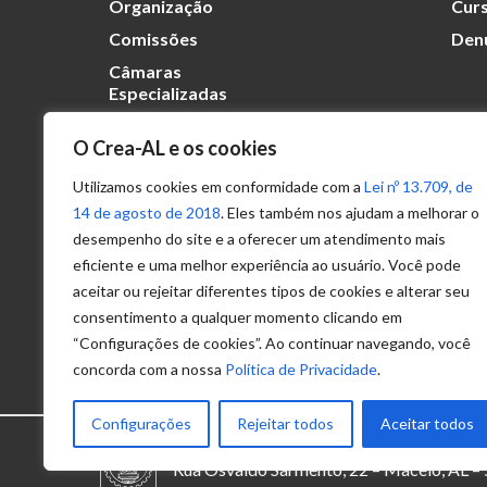
Organização
Curs
Comissões
Den
Câmaras
Especializadas
O Crea-AL e os cookies
Transparência
Portal
Utilizamos cookies em conformidade com a
Lei nº 13.709, de
Acesso à
14 de agosto de 2018
. Eles também nos ajudam a melhorar o
Informação
desempenho do site e a oferecer um atendimento mais
eficiente e uma melhor experiência ao usuário. Você pode
Política de
Privacidade de
aceitar ou rejeitar diferentes tipos de cookies e alterar seu
Dados
consentimento a qualquer momento clicando em
“Configurações de cookies”. Ao continuar navegando, você
concorda com a nossa
Política de Privacidade
.
Configurações
Rejeitar todos
Aceitar todos
© 2025 – Conselho Regional de Engenhari
Rua Osvaldo Sarmento, 22 – Maceió, AL 