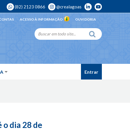
(82) 2123 0866
@crealagoas
 CONTAS
ACESSO À INFORMAÇÃO
OUVIDORIA
Entrar
DA
 o dia 28 de