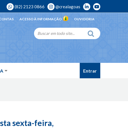
(82) 2123 0866
@crealagoas
 CONTAS
ACESSO À INFORMAÇÃO
OUVIDORIA
Entrar
DA
ta sexta-feira,