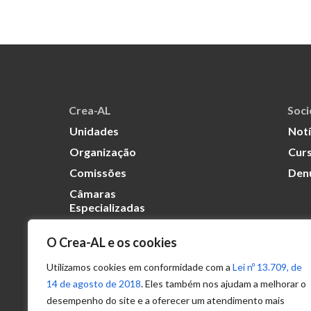
Crea-AL
Soc
Unidades
Notí
Organização
Curs
Comissões
Den
Câmaras
Especializadas
O Crea-AL e os cookies
Transparência
Portal
Utilizamos cookies em conformidade com a
Lei nº 13.709, de
Acesso à
14 de agosto de 2018
. Eles também nos ajudam a melhorar o
Informação
desempenho do site e a oferecer um atendimento mais