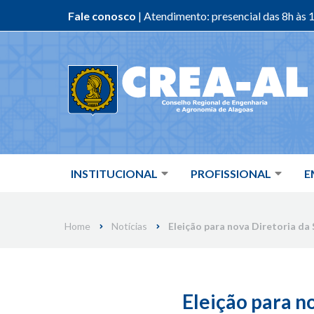
Fale conosco
| Atendimento: presencial das 8h às 1
Skip
to
content
INSTITUCIONAL
PROFISSIONAL
E
Home
Notícias
Eleição para nova Diretoria da 
Eleição para n