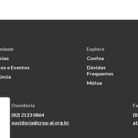
iedade
Explore
cias
Confea
os e Eventos
Dúvidas
Frequentes
úncia
Mútua
Ouvidoria
Fa
(82) 2123 0864
(8
ouvidoria@crea-al.org.br
at