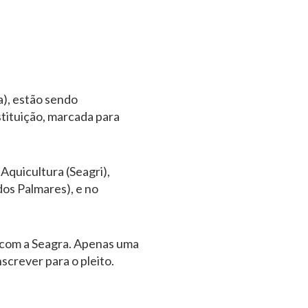
), estão sendo
stituição, marcada para
Aquicultura (Seagri),
dos Palmares), e no
 com a Seagra. Apenas uma
screver para o pleito.