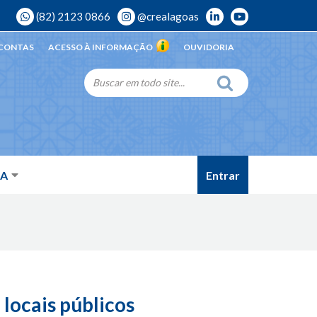
(82) 2123 0866
@crealagoas
 CONTAS
ACESSO À INFORMAÇÃO
OUVIDORIA
Entrar
DA
locais públicos