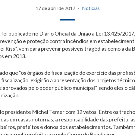
17 de abril de 2017
Notícias
 foi publicado no Diário Oficial da União a Lei 13.425/201
prevenção e proteção contra incêndios em estabelecimento
i Kiss”, vem para prevenir possíveis tragédias como a da 
os em 2013.
do que “os órgãos de fiscalização do exercício das profis
 fiscalização, exigirão a apresentação dos projetos técnic
 aprovados pelo poder público municipal”, sendo eles o cál
anização.
lo presidente Michel Temer com 12 vetos. Entre os trechos
as em casas noturnas, a responsabilidade das prefeituras 
beiros, prefeitos e donos dos estabelecimentos. Também 
noturna pela prefeitura e pelo Corpo de Bombeiros.