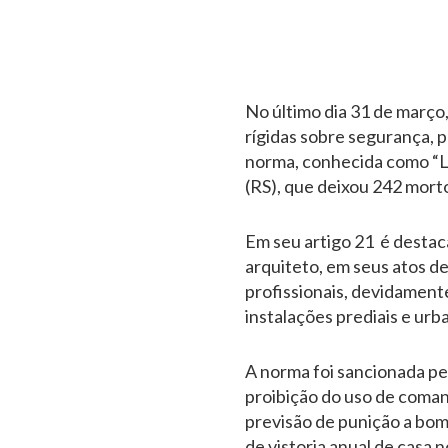
No último dia 31 de março,
rígidas sobre segurança, 
norma, conhecida como “Le
(RS), que deixou 242 mort
Em seu artigo 21 é destaca
arquiteto, em seus atos de
profissionais, devidamente
instalações prediais e urb
A norma foi sancionada pe
proibição do uso de comand
previsão de punição a bom
de vistoria anual de casa 