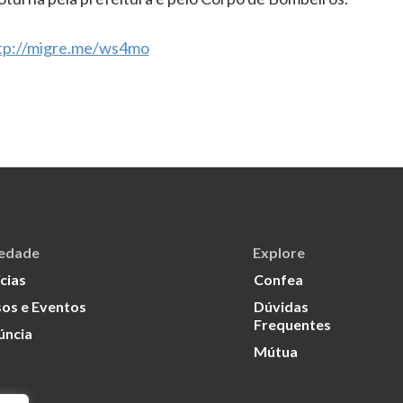
tp://migre.me/ws4mo
iedade
Explore
cias
Confea
os e Eventos
Dúvidas
Frequentes
úncia
Mútua