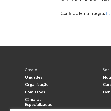
Confira a lei na íntegra:
ht
Crea-AL
Soc
Unidades
Notí
Organização
Curs
Comissões
Den
Câmaras
Especializadas