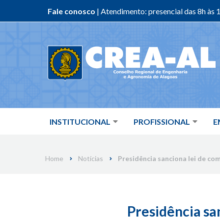
Fale conosco
| Atendimento: presencial das 8h às 1
Skip
to
content
INSTITUCIONAL
PROFISSIONAL
E
Home
Notícias
Presidência sanciona lei de com
Presidência sa