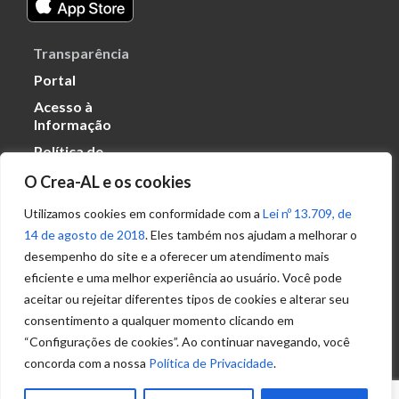
Transparência
Portal
Acesso à
Informação
Política de
Privacidade de
O Crea-AL e os cookies
Dados
Utilizamos cookies em conformidade com a
Lei nº 13.709, de
14 de agosto de 2018
. Eles também nos ajudam a melhorar o
Ouvidoria
desempenho do site e a oferecer um atendimento mais
(82) 2123 0864
eficiente e uma melhor experiência ao usuário. Você pode
ouvidoria@crea-al.org.br
aceitar ou rejeitar diferentes tipos de cookies e alterar seu
consentimento a qualquer momento clicando em
Fale Conosco
“Configurações de cookies”. Ao continuar navegando, você
(82) 2123 0866
concorda com a nossa
Política de Privacidade
.
atendimento@crea-al.org.br