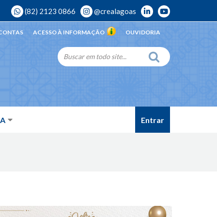
(82) 2123 0866
@crealagoas
 CONTAS
ACESSO À INFORMAÇÃO
OUVIDORIA
Entrar
DA