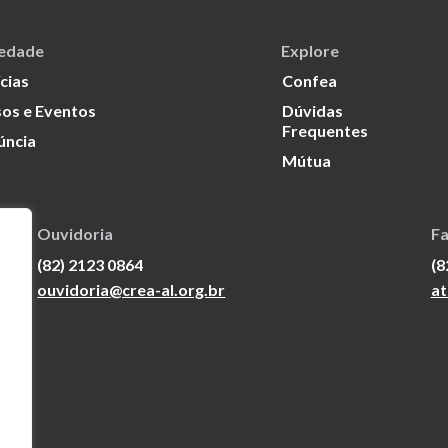
iedade
Explore
cias
Confea
os e Eventos
Dúvidas
Frequentes
úncia
Mútua
Ouvidoria
Fa
(82) 2123 0864
(8
ouvidoria@crea-al.org.br
at