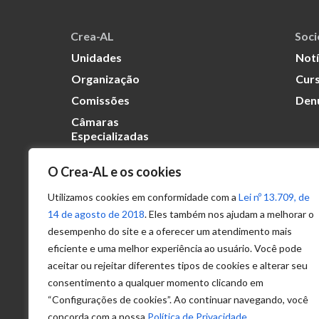
Crea-AL
Soc
Unidades
Notí
Organização
Curs
Comissões
Den
Câmaras
Especializadas
O Crea-AL e os cookies
Transparência
Portal
Utilizamos cookies em conformidade com a
Lei nº 13.709, de
Acesso à
14 de agosto de 2018
. Eles também nos ajudam a melhorar o
Informação
desempenho do site e a oferecer um atendimento mais
eficiente e uma melhor experiência ao usuário. Você pode
Política de
Privacidade de
aceitar ou rejeitar diferentes tipos de cookies e alterar seu
Dados
consentimento a qualquer momento clicando em
“Configurações de cookies”. Ao continuar navegando, você
concorda com a nossa
Política de Privacidade
.