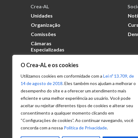
Crea-AL
Soc
Unidades
Notí
Organização
Curs
Comissões
Den
Câmaras
Especializadas
O Crea-AL e os cookies
Transparência
Portal
Utilizamos cookies em conformidade com a
Lei nº 13.709, de
Acesso à
14 de agosto de 2018
. Eles também nos ajudam a melhorar o
Informação
desempenho do site e a oferecer um atendimento mais
eficiente e uma melhor experiência ao usuário. Você pode
Política de
Privacidade de
aceitar ou rejeitar diferentes tipos de cookies e alterar seu
Dados
consentimento a qualquer momento clicando em
“Configurações de cookies”. Ao continuar navegando, você
concorda com a nossa
Política de Privacidade
.