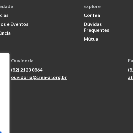
iedade
Explore
cias
Confea
os e Eventos
Dúvidas
Frequentes
úncia
Mútua
Ouvidoria
Fa
(82) 2123 0864
(8
ouvidoria@crea-al.org.br
at