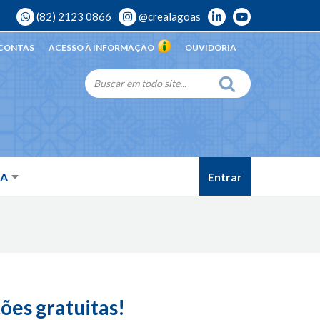
(82) 2123 0866
@crealagoas
 CONTAS
ACESSO À INFORMAÇÃO
OUVIDORIA
Entrar
DA
ções gratuitas!