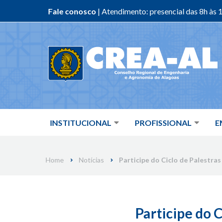
Fale conosco
| Atendimento: presencial das 8h às 1
Skip
to
content
INSTITUCIONAL
PROFISSIONAL
E
Home
Notícias
Participe do Ciclo de Palestras
Participe do C