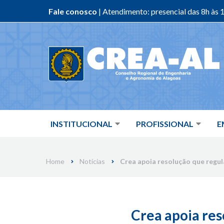
Fale conosco
| Atendimento: presencial das 8h às 1
Skip
to
content
INSTITUCIONAL
PROFISSIONAL
E
Home
Notícias
Crea apoia resolução que regu
Crea apoia res