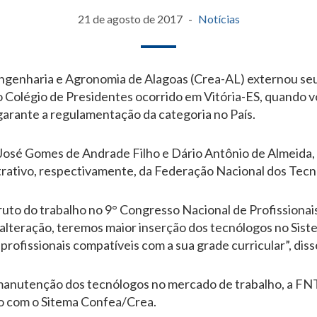
21 de agosto de 2017
Notícias
ngenharia e Agronomia de Alagoas (Crea-AL) externou seu
o Colégio de Presidentes ocorrido em Vitória-ES, quando v
garante a regulamentação da categoria no País.
 José Gomes de Andrade Filho e Dário Antônio de Almeida, d
strativo, respectivamente, da Federação Nacional dos Tec
ruto do trabalho no 9° Congresso Nacional de Profissiona
a alteração, teremos maior inserção dos tecnólogos no Sis
 profissionais compatíveis com a sua grade curricular”, dis
manutenção dos tecnólogos no mercado de trabalho, a FNT
do com o Sitema Confea/Crea.