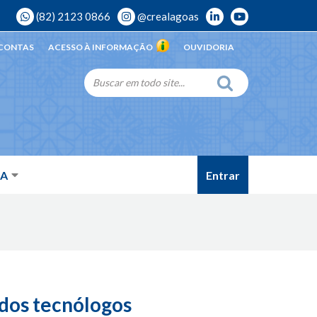
(82) 2123 0866
@crealagoas
 CONTAS
ACESSO À INFORMAÇÃO
OUVIDORIA
Entrar
DA
 dos tecnólogos