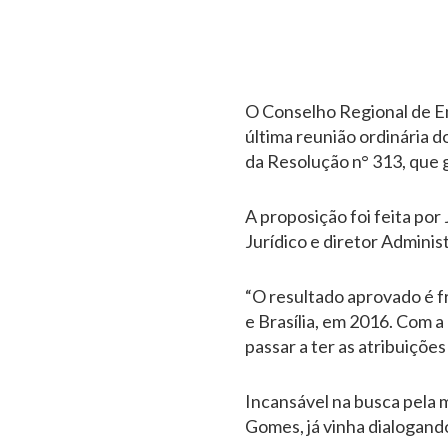
O Conselho Regional de E
última reunião ordinária d
da Resolução n° 313, que 
A proposição foi feita por
Jurídico e diretor Admini
“O resultado aprovado é f
e Brasília, em 2016. Com 
passar a ter as atribuições
Incansável na busca pela 
Gomes, já vinha dialogan