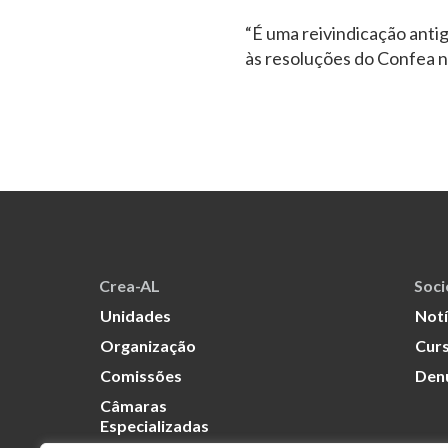
“É uma reivindicação ant
às resoluções do Confea no
Crea-AL
Soc
Unidades
Notí
Organização
Curs
Comissões
Den
Câmaras
Especializadas