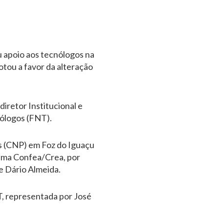
 apoio aos tecnólogos na
otou a favor da alteração
iretor Institucional e
nólogos (FNT).
is (CNP) em Foz do Iguaçu
tema Confea/Crea, por
se Dário Almeida.
, representada por José