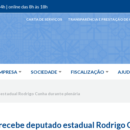
4h | online das 8h às 18h
CARTA DE SERVIÇOS
TRANSPARÊNCIA E PRESTAÇÃO DE
MPRESA
SOCIEDADE
FISCALIZAÇÃO
AJU
estadual Rodrigo Cunha durante plenária
recebe deputado estadual Rodrigo