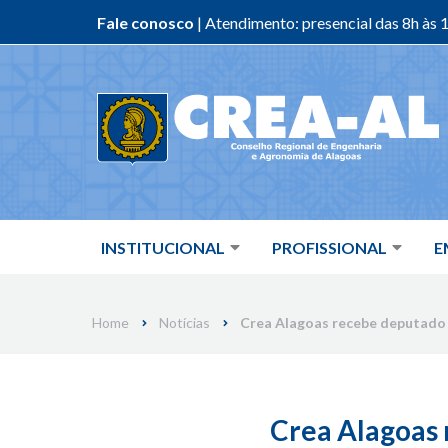
Fale conosco
| Atendimento: presencial das 8h às 1
Skip
to
content
INSTITUCIONAL
PROFISSIONAL
E
Home
Notícias
Crea Alagoas recebe deputado 
Crea Alagoas 