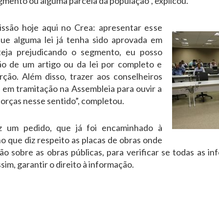
gmento ou alguma parcela da população”, explicou.
issão hoje aqui no Crea: apresentar esse
que alguma lei já tenha sido aprovada em
eja prejudicando o segmento, eu posso
o de um artigo ou da lei por completo e
orção. Além disso, trazer aos conselheiros
 em tramitação na Assembleia para ouvir a
forças nesse sentido”, completou.
 um pedido, que já foi encaminhado à
no que diz respeito as placas de obras onde
o sobre as obras públicas, para verificar se todas as in
sim, garantir o direito à informação.