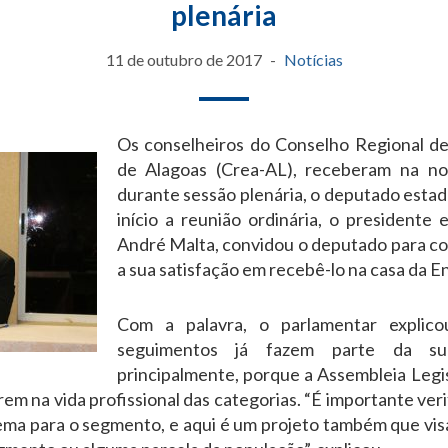
plenária
11 de outubro de 2017
Notícias
Os conselheiros do Conselho Regional d
de Alagoas (Crea-AL), receberam na noit
durante sessão plenária, o deputado esta
início a reunião ordinária, o presidente
André Malta, convidou o deputado para co
a sua satisfação em recebê-lo na casa da E
Com a palavra, o parlamentar explico
seguimentos já fazem parte da su
principalmente, porque a Assembleia Legi
rem na vida profissional das categorias. “É importante veri
ema para o segmento, e aqui é um projeto também que visa