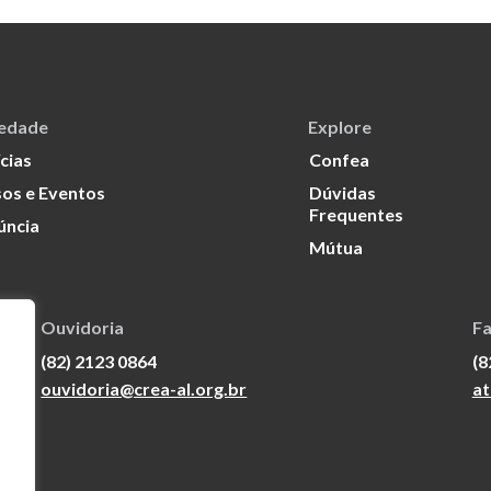
iedade
Explore
cias
Confea
os e Eventos
Dúvidas
Frequentes
úncia
Mútua
Ouvidoria
Fa
(82) 2123 0864
(8
ouvidoria@crea-al.org.br
at