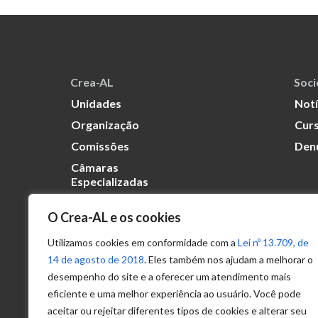
Crea-AL
Soc
Unidades
Notí
Organização
Curs
Comissões
Den
Câmaras
Especializadas
O Crea-AL e os cookies
Transparência
Portal
Utilizamos cookies em conformidade com a
Lei nº 13.709, de
Acesso à
14 de agosto de 2018
. Eles também nos ajudam a melhorar o
Informação
desempenho do site e a oferecer um atendimento mais
eficiente e uma melhor experiência ao usuário. Você pode
Política de
Privacidade de
aceitar ou rejeitar diferentes tipos de cookies e alterar seu