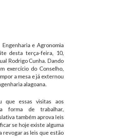
e Engenharia e Agronomia
e desta terça-feira, 10,
dual Rodrigo Cunha. Dando
 em exercício do Conselho,
mpor a mesa e já externou
ngenharia alagoana.
u que essas visitas aos
a forma de trabalhar,
slativa também aprova leis
ficar se hoje existe alguma
 revogar as leis que estão