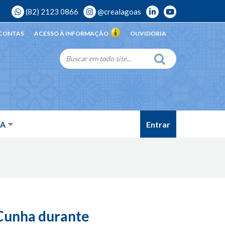
(82) 2123 0866
@crealagoas
 CONTAS
ACESSO À INFORMAÇÃO
OUVIDORIA
Entrar
DA
 Cunha durante