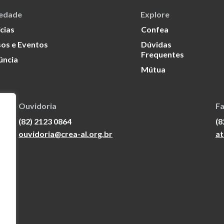
iedade
Explore
cias
Confea
os e Eventos
Dúvidas
Frequentes
úncia
Mútua
Ouvidoria
Fa
(82) 2123 0864
(8
ouvidoria@crea-al.org.br
at