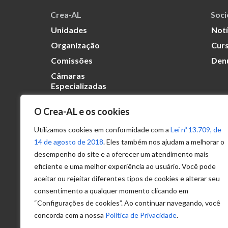
Crea-AL
Soc
Unidades
Notí
Organização
Curs
Comissões
Den
Câmaras
Especializadas
O Crea-AL e os cookies
Transparência
Portal
Utilizamos cookies em conformidade com a
Lei nº 13.709, de
Acesso à
14 de agosto de 2018
. Eles também nos ajudam a melhorar o
Informação
desempenho do site e a oferecer um atendimento mais
eficiente e uma melhor experiência ao usuário. Você pode
Política de
Privacidade de
aceitar ou rejeitar diferentes tipos de cookies e alterar seu
Dados
consentimento a qualquer momento clicando em
“Configurações de cookies”. Ao continuar navegando, você
concorda com a nossa
Política de Privacidade
.