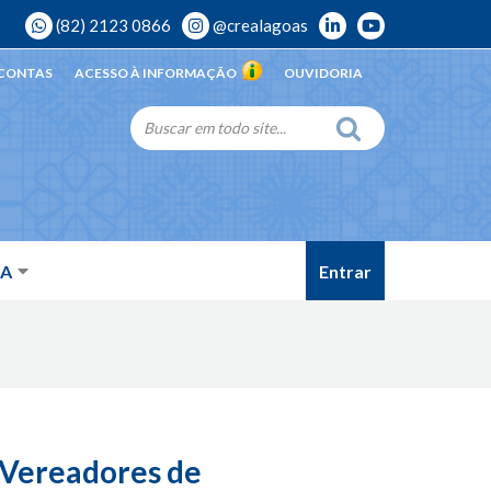
(82) 2123 0866
@crealagoas
 CONTAS
ACESSO À INFORMAÇÃO
OUVIDORIA
Entrar
DA
 Vereadores de