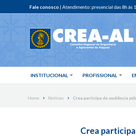
Fale conosco
| Atendimento: presencial das 8h às 1
Skip
to
content
INSTITUCIONAL
PROFISSIONAL
E
Home
Notícias
Crea participa de audiência p
Crea particip