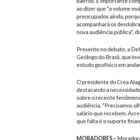
bairros. É importante com
ao dizer que “o volume mu
preocupados ainda, porque
acompanhará os desdobrame
nova audiência pública”, di
Presente no debate, a Def
Geólogo do Brasil, que inv
estudo geofísico em andam
O presidente do Crea Alag
destacando a necessidade
sobre o recente fenômeno. 
audiência. “Precisamos olh
salário que recebem. Acre
que falta é o suporte finan
MORADORES –
Moradore