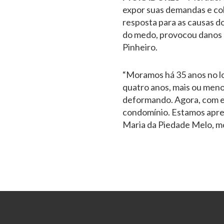
expor suas demandas e co
resposta para as causas do
do medo, provocou danos m
Pinheiro.
“Moramos há 35 anos no lo
quatro anos, mais ou men
deformando. Agora, com e
condomínio. Estamos apree
Maria da Piedade Melo, m