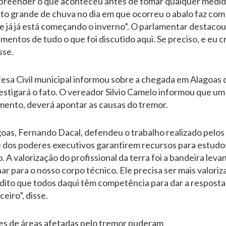
preender o que aconteceu antes de tomar qualquer medida
ito grande de chuva no dia em que ocorreu o abalo faz co
 já já está começando o inverno”. O parlamentar destacou
ntos de tudo o que foi discutido aqui. Se preciso, e eu c
sse.
esa Civil municipal informou sobre a chegada em Alagoas 
estigará o fato. O vereador Silvio Camelo informou que um 
ento, deverá apontar as causas do tremor.
oas, Fernando Dacal, defendeu o trabalho realizado pelos 
 dos poderes executivos garantirem recursos para estudo
A valorização do profissional da terra foi a bandeira leva
ar para o nosso corpo técnico. Ele precisa ser mais valor
dito que todos daqui têm competência para dar a resposta
ceiro”, disse.
s de áreas afetadas pelo tremor puderam