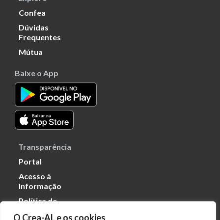
Confea
Dúvidas
Frequentes
Mútua
Baixe o App
Transparência
Portal
Acesso à
Informação
Política de
Privacidade de
O Crea-AL e os cookies