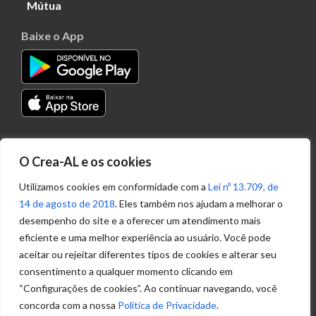
Mútua
Baixe o App
Transparência
O Crea-AL e os cookies
Portal
Acesso à
Utilizamos cookies em conformidade com a
Lei nº 13.709, de
Informação
14 de agosto de 2018
. Eles também nos ajudam a melhorar o
Política de
desempenho do site e a oferecer um atendimento mais
Privacidade de
eficiente e uma melhor experiência ao usuário. Você pode
Dados
aceitar ou rejeitar diferentes tipos de cookies e alterar seu
consentimento a qualquer momento clicando em
“Configurações de cookies”. Ao continuar navegando, você
Ouvidoria
concorda com a nossa
Política de Privacidade
.
(82) 2123 0864