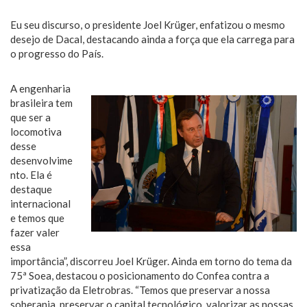
Eu seu discurso, o presidente Joel Krüger, enfatizou o mesmo
desejo de Dacal, destacando ainda a força que ela carrega para
o progresso do País.
A engenharia
brasileira tem
que ser a
locomotiva
desse
desenvolvime
nto. Ela é
destaque
internacional
e temos que
fazer valer
essa
importância”, discorreu Joel Krüger. Ainda em torno do tema da
75ª Soea, destacou o posicionamento do Confea contra a
privatização da Eletrobras. “Temos que preservar a nossa
soberania, preservar o capital tecnológico, valorizar as nossas