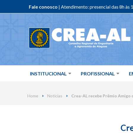
Fale conosco
| Atendimento: presencial das 8h às 1
Skip
to
content
INSTITUCIONAL
PROFISSIONAL
E
Home
Notícias
Crea-AL recebe Prêmio Amigo d
Cre