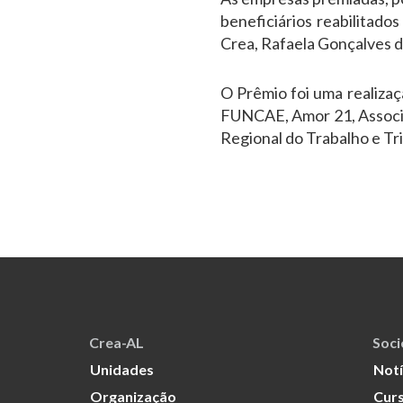
beneficiários reabilitad
Crea, Rafaela Gonçalves do
O Prêmio foi uma realiza
FUNCAE, Amor 21, Associa
Regional do Trabalho e Tr
Crea-AL
Soc
Unidades
Notí
Organização
Curs