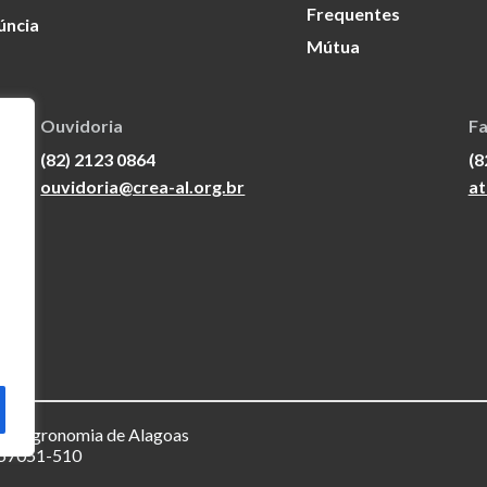
Frequentes
úncia
Mútua
Ouvidoria
Fa
(82) 2123 0864
(8
ouvidoria@crea-al.org.br
at
a e Agronomia de Alagoas
– 57051-510