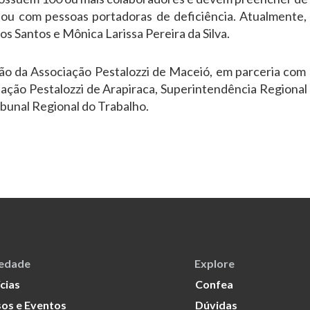
os ou com pessoas portadoras de deficiência. Atualmente,
s Santos e Mônica Larissa Pereira da Silva.
ção da Associação Pestalozzi de Maceió, em parceria c
ção Pestalozzi de Arapiraca, Superintendência Regional 
ibunal Regional do Trabalho.
iedade
Explore
cias
Confea
os e Eventos
Dúvidas