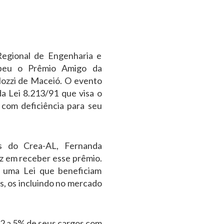
Regional de Engenharia e
ebeu o Prêmio Amigo da
lozzi de Maceió. O evento
a Lei 8.213/91 que visa o
com deficiência para seu
 do Crea-AL, Fernanda
iz em receber esse prêmio.
r uma Lei que beneficiam
s, os incluindo no mercado
2 a 5% de seus cargos com