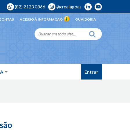
(82) 2123 0866
@crealagoas
 CONTAS
ACESSO À INFORMAÇÃO
OUVIDORIA
Entrar
DA
usão