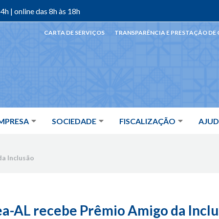
4h | online das 8h às 18h
CARTA DE SERVIÇOS
TRANSPARÊNCIA E PRESTAÇÃO DE
MPRESA
SOCIEDADE
FISCALIZAÇÃO
AJU
a Inclusão
a-AL recebe Prêmio Amigo da Incl