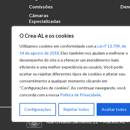
Comissões
Den
Câmaras
Especializadas
O Crea-AL e os cookies
Transparência
Portal
Utilizamos cookies em conformidade com a
Lei nº 13.709, de
Acesso à
14 de agosto de 2018
. Eles também nos ajudam a melhorar o
Informação
desempenho do site e a oferecer um atendimento mais
eficiente e uma melhor experiência ao usuário. Você pode
Política de
Privacidade de
aceitar ou rejeitar diferentes tipos de cookies e alterar seu
Dados
consentimento a qualquer momento clicando em
“Configurações de cookies”. Ao continuar navegando, você
concorda com a nossa
Política de Privacidade
.
Configurações
Rejeitar todos
Aceitar todos
© 2025 – Conselho Regional de Engenhari
Rua Osvaldo Sarmento, 22 – Maceió, AL 