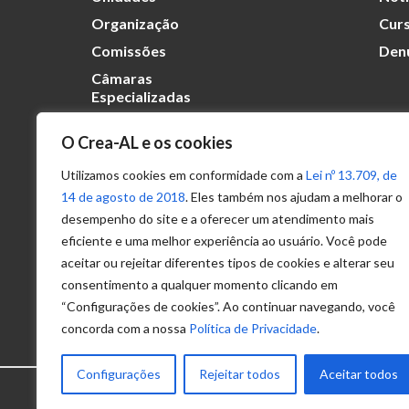
Organização
Curs
Comissões
Den
Câmaras
Especializadas
O Crea-AL e os cookies
Transparência
Portal
Utilizamos cookies em conformidade com a
Lei nº 13.709, de
Acesso à
14 de agosto de 2018
. Eles também nos ajudam a melhorar o
Informação
desempenho do site e a oferecer um atendimento mais
eficiente e uma melhor experiência ao usuário. Você pode
Política de
Privacidade de
aceitar ou rejeitar diferentes tipos de cookies e alterar seu
Dados
consentimento a qualquer momento clicando em
“Configurações de cookies”. Ao continuar navegando, você
concorda com a nossa
Política de Privacidade
.
Configurações
Rejeitar todos
Aceitar todos
© 2025 – Conselho Regional de Engenhari