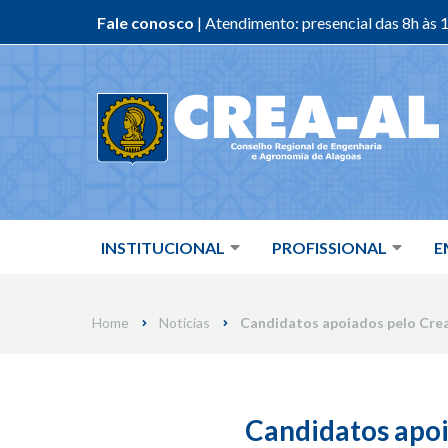
Fale conosco
| Atendimento: presencial das 8h às 1
Skip
to
content
INSTITUCIONAL
PROFISSIONAL
E
Home
Notícias
Candidatos apoiados pelo Crea
Candidatos apoi