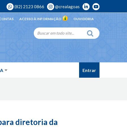
(82) 2123 0866
@crealagoas
 CONTAS
ACESSO À INFORMAÇÃO
OUVIDORIA
Entrar
DA
ara diretoria da