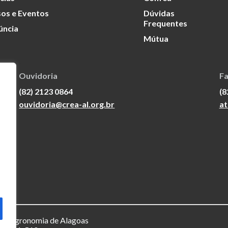
os e Eventos
Dúvidas
Frequentes
úncia
Mútua
Ouvidoria
Fa
(82) 2123 0864
(8
ouvidoria@crea-al.org.br
at
a e Agronomia de Alagoas