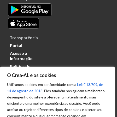
Transparência
Portal
Acesso à
Informação
Política de
Privacidade de
O Crea-AL e os cookies
Dados
Utilizamos cookies em conformidade com a
Lei nº 13.709, de
14 de agosto de 2018
. Eles também nos ajudam a melhorar o
Ouvidoria
desempenho do site e a oferecer um atendimento mais
(82) 2123 0864
eficiente e uma melhor experiência ao usuário. Você pode
ouvidoria@crea-al.org.br
aceitar ou rejeitar diferentes tipos de cookies e alterar seu
consentimento a qualquer momento clicando em