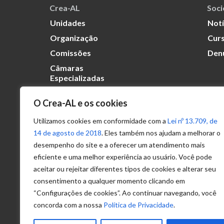
Crea-AL
Soc
Unidades
Notí
Organização
Curs
Comissões
Den
Câmaras
Especializadas
O Crea-AL e os cookies
Transparência
Portal
Utilizamos cookies em conformidade com a
Lei nº 13.709, de
Acesso à
14 de agosto de 2018
. Eles também nos ajudam a melhorar o
Informação
desempenho do site e a oferecer um atendimento mais
eficiente e uma melhor experiência ao usuário. Você pode
Política de
Privacidade de
aceitar ou rejeitar diferentes tipos de cookies e alterar seu
Dados
consentimento a qualquer momento clicando em
“Configurações de cookies”. Ao continuar navegando, você
concorda com a nossa
Política de Privacidade
.