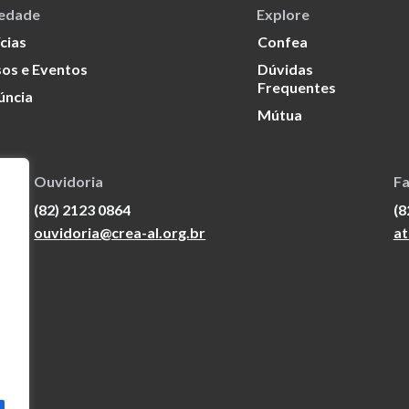
iedade
Explore
cias
Confea
os e Eventos
Dúvidas
Frequentes
úncia
Mútua
Ouvidoria
Fa
(82) 2123 0864
(8
ouvidoria@crea-al.org.br
at