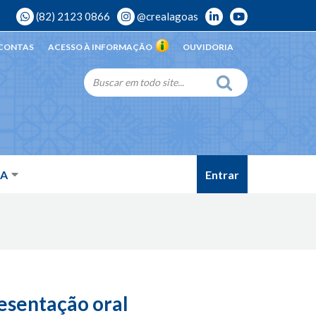
(82) 2123 0866
@crealagoas
 CONTAS
ACESSO À INFORMAÇÃO
OUVIDORIA
Entrar
DA
esentação oral