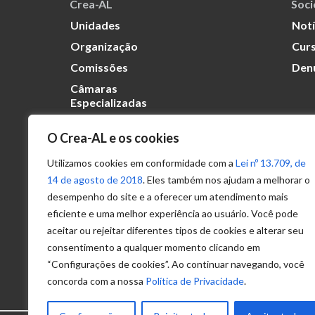
Crea-AL
Soc
Unidades
Notí
Organização
Curs
Comissões
Den
Câmaras
Especializadas
O Crea-AL e os cookies
Transparência
Portal
Utilizamos cookies em conformidade com a
Lei nº 13.709, de
Acesso à
14 de agosto de 2018
. Eles também nos ajudam a melhorar o
Informação
desempenho do site e a oferecer um atendimento mais
eficiente e uma melhor experiência ao usuário. Você pode
Política de
Privacidade de
aceitar ou rejeitar diferentes tipos de cookies e alterar seu
Dados
consentimento a qualquer momento clicando em
“Configurações de cookies”. Ao continuar navegando, você
concorda com a nossa
Política de Privacidade
.