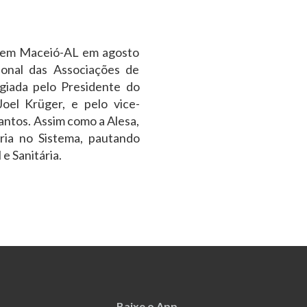
u em Maceió-AL em agosto
ional das Associações de
igiada pelo Presidente do
oel Krüger, e pelo vice-
ntos. Assim como a Alesa,
ria no Sistema, pautando
e Sanitária.
Baixe o App