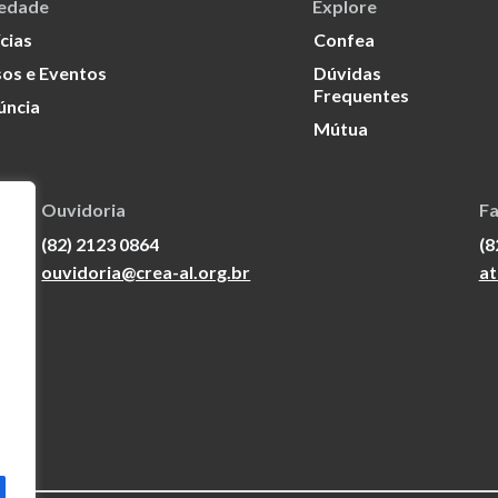
iedade
Explore
cias
Confea
os e Eventos
Dúvidas
Frequentes
úncia
Mútua
Ouvidoria
Fa
(82) 2123 0864
(8
ouvidoria@crea-al.org.br
at