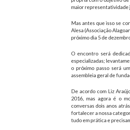
maior representatividade 
Mas antes que isso se co
Alesa (Associação Alagoan
próximo dia 5 de dezembro,
O encontro será dedicad
especializadas; levantame
o próximo passo será um
assembleia geral de funda
De acordo com Liz Araújo
2016, mas agora é o mom
conversas dois anos atrá
fortalecer a nossa catego
tudo em prática e precisam