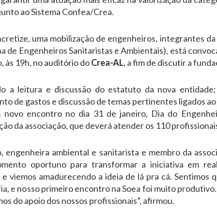
junto ao Sistema Confea/Crea.
ncretize, uma mobilização de engenheiros, integrantes da
a de Engenheiros Sanitaristas e Ambientais), está convoca
 às 19h, no auditório do
Crea-AL
, a fim de discutir a fund
o a leitura e discussão do estatuto da nova entidade
nto de gastos e discussão de temas pertinentes ligados ao 
 novo encontro no dia 31 de janeiro, Dia do Engenhei
ção da associação, que deverá atender os 110 profissionai
, engenheira ambiental e sanitarista e membro da associa
ento oportuno para transformar a iniciativa em rea
s e viemos amadurecendo a ideia de lá pra cá. Sentimos
ria, e nosso primeiro encontro na Soea foi muito produtiv
os do apoio dos nossos profissionais”, afirmou.