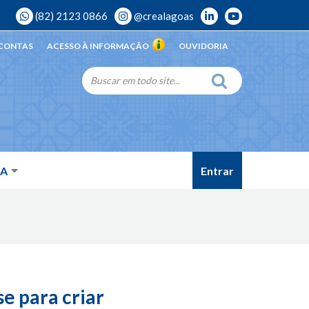
(82) 2123 0866
@crealagoas
 CONTAS
ACESSO À INFORMAÇÃO
OUVIDORIA
Entrar
DA
e para criar