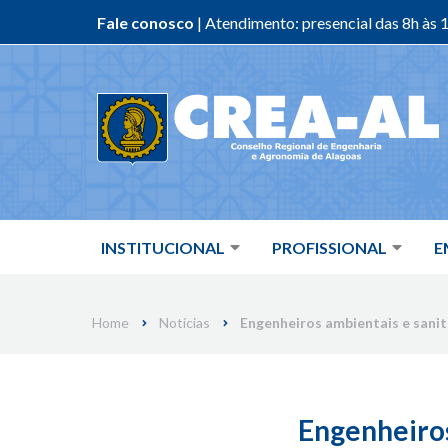
Fale conosco
| Atendimento: presencial das 8h às 1
Skip
to
content
INSTITUCIONAL
PROFISSIONAL
E
Home
Notícias
Engenheiros ambientais e sanit
Engenheiros