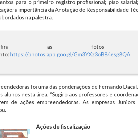
os para o primeiro registro profissional; piso salarial
ização; a importância da Anotação de Responsabilidade Téc
abordados na palestra.
onfira as fotos 
nto:
https://photos.app.goo.gl/Gm3YXz3oB84esg8QA
preendedoras foi uma das ponderações de Fernando Dacal. 
os alunos nesta área. “Sugiro aos professores e coorden
arem de ações empreendedoras. As empresas Juniors
ou.
Ações de fiscalização