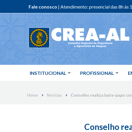
Fale conosco
| Atendimento: presencial das 8h às 1
Skip
to
content
INSTITUCIONAL
PROFISSIONAL
E
Home
Notícias
Conselho realiza bate-papo com
Conselho rea