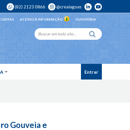
(82) 2123 0866
@crealagoas
 CONTAS
ACESSO À INFORMAÇÃO
OUVIDORIA
Entrar
DA
iro Gouveia e