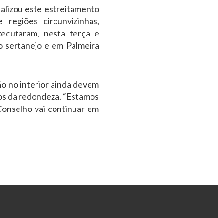
lizou este estreitamento
regiões circunvizinhas,
executaram, nesta terça e
io sertanejo e em Palmeira
ão no interior ainda devem
os da redondeza. “Estamos
Conselho vai continuar em