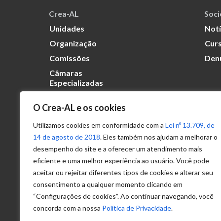
Crea-AL
Soc
Unidades
Notí
Organização
Curs
Comissões
Den
Câmaras
Especializadas
O Crea-AL e os cookies
Transparência
Portal
Utilizamos cookies em conformidade com a
Lei nº 13.709, de
Acesso à
14 de agosto de 2018
. Eles também nos ajudam a melhorar o
Informação
desempenho do site e a oferecer um atendimento mais
eficiente e uma melhor experiência ao usuário. Você pode
Política de
Privacidade de
aceitar ou rejeitar diferentes tipos de cookies e alterar seu
Dados
consentimento a qualquer momento clicando em
“Configurações de cookies”. Ao continuar navegando, você
concorda com a nossa
Política de Privacidade
.