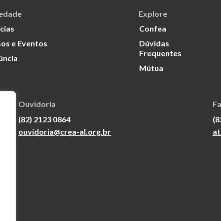
iedade
Explore
cias
Confea
os e Eventos
Dúvidas
Frequentes
úncia
Mútua
Ouvidoria
Fa
(82) 2123 0864
(8
ouvidoria@crea-al.org.br
at