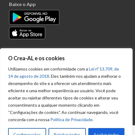
Baixe o App
Transparência
O Crea-AL e os cookies
Portal
Acesso à
Utilizamos cookies em conformidade com a
Lei nº 13.709, de
Informação
14 de agosto de 2018
. Eles também nos ajudam a melhorar o
Política de
desempenho do site e a oferecer um atendimento mais
Privacidade de
eficiente e uma melhor experiência ao usuário. Você pode
Dados
aceitar ou rejeitar diferentes tipos de cookies e alterar seu
consentimento a qualquer momento clicando em
“Configurações de cookies”. Ao continuar navegando, você
Ouvidoria
concorda com a nossa
Política de Privacidade
.
(82) 2123 0864
ouvidoria@crea-al.org.br
Configurações
Rejeitar todos
Aceitar todos