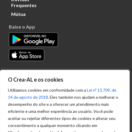
Frequentes
Mútua
Baixe o App
Transparência
O Crea-AL e os cookies
Portal
Acesso à
Utilizamos cookies em conformidade com a
Lei nº 13.709, de
Informação
14 de agosto de 2018
. Eles também nos ajudam a melhorar o
Política de
desempenho do site e a oferecer um atendimento mais
Privacidade de
eficiente e uma melhor experiência ao usuário. Você pode
Dados
aceitar ou rejeitar diferentes tipos de cookies e alterar seu
consentimento a qualquer momento clicando em