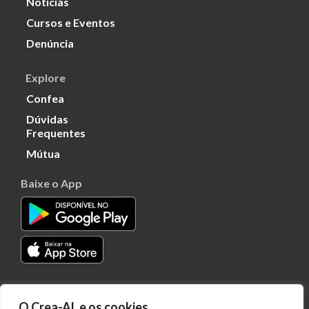
Notícias
Cursos e Eventos
Denúncia
Explore
Confea
Dúvidas
Frequentes
Mútua
Baixe o App
Transparência
O Crea-AL e os cookies
Portal