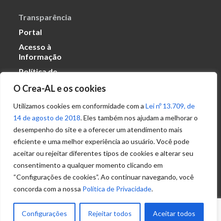
Transparência
Portal
Acesso à
Informação
Política de
Privacidade de
O Crea-AL e os cookies
Dados
Utilizamos cookies em conformidade com a
Lei nº 13.709, de
14 de agosto de 2018
. Eles também nos ajudam a melhorar o
Ouvidoria
desempenho do site e a oferecer um atendimento mais
(82) 2123 0864
eficiente e uma melhor experiência ao usuário. Você pode
ouvidoria@crea-al.org.br
aceitar ou rejeitar diferentes tipos de cookies e alterar seu
consentimento a qualquer momento clicando em
Fale Conosco
“Configurações de cookies”. Ao continuar navegando, você
(82) 2123 0866
concorda com a nossa
Política de Privacidade
.
atendimento@crea-al.org.br
Configurações
Rejeitar todos
Aceitar todos
© 2022 – Conselho Regional de Engenharia e