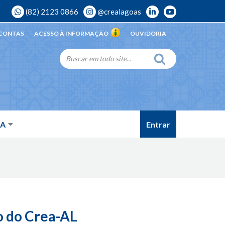
(82) 2123 0866
@crealagoas
 CONTAS
ACESSO À INFORMAÇÃO
OUVIDORIA
Entrar
DA
io do Crea-AL