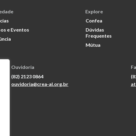
iedade
Explore
cias
Confea
os e Eventos
Dúvidas
Frequentes
úncia
Mútua
Ouvidoria
Fa
(82) 2123 0864
(8
ouvidoria@crea-al.org.br
at