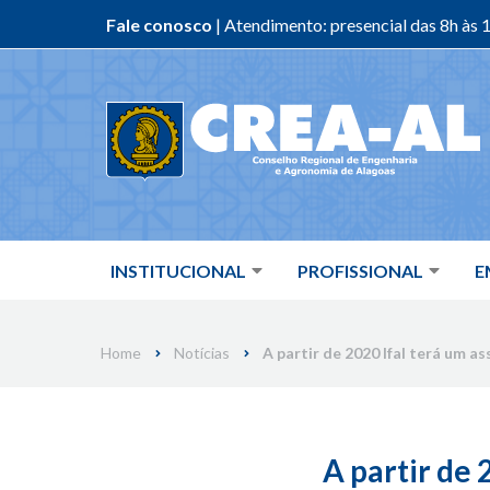
Fale conosco
| Atendimento: presencial das 8h às 1
Skip
to
content
INSTITUCIONAL
PROFISSIONAL
E
Home
Notícias
A partir de 2020 Ifal terá um a
A partir de 