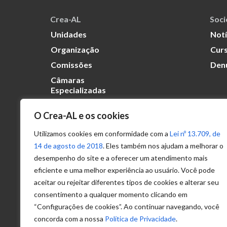
Crea-AL
Soc
Unidades
Notí
Organização
Curs
Comissões
Den
Câmaras
Especializadas
O Crea-AL e os cookies
Transparência
Portal
Utilizamos cookies em conformidade com a
Lei nº 13.709, de
Acesso à
14 de agosto de 2018
. Eles também nos ajudam a melhorar o
Informação
desempenho do site e a oferecer um atendimento mais
eficiente e uma melhor experiência ao usuário. Você pode
Política de
Privacidade de
aceitar ou rejeitar diferentes tipos de cookies e alterar seu
Dados
consentimento a qualquer momento clicando em
“Configurações de cookies”. Ao continuar navegando, você
concorda com a nossa
Política de Privacidade
.