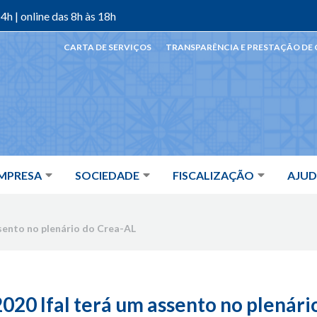
4h | online das 8h às 18h
CARTA DE SERVIÇOS
TRANSPARÊNCIA E PRESTAÇÃO DE
MPRESA
SOCIEDADE
FISCALIZAÇÃO
AJU
ssento no plenário do Crea-AL
2020 Ifal terá um assento no plenár