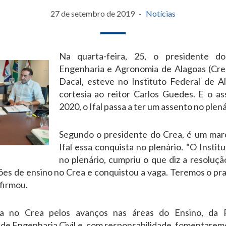
27 de setembro de 2019
Notícias
Na quarta-feira, 25, o presidente d
Engenharia e Agronomia de Alagoas (Crea
Dacal, esteve no Instituto Federal de A
cortesia ao reitor Carlos Guedes. E o as
2020, o Ifal passa a ter um assento no plen
Segundo o presidente do Crea, é um marc
Ifal essa conquista no plenário. “O Institu
no plenário, cumpriu o que diz a resoluç
ições de ensino no Crea e conquistou a vaga. Teremos o pr
firmou.
a no Crea pelos avanços nas áreas do Ensino, da 
de Engenharia Civil e, com responsabilidade, fomentarem