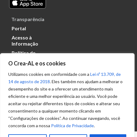
Transparência
Portal
Acesso à
Informação
Política de
Privacidade de
O Crea-AL e os cookies
Dados
Utilizamos cookies em conformidade com a
Lei nº 13.709, de
14 de agosto de 2018
. Eles também nos ajudam a melhorar o
Ouvidoria
desempenho do site e a oferecer um atendimento mais
(82) 2123 0864
eficiente e uma melhor experiência ao usuário. Você pode
ouvidoria@crea-al.org.br
aceitar ou rejeitar diferentes tipos de cookies e alterar seu
consentimento a qualquer momento clicando em
Fale Conosco
“Configurações de cookies”. Ao continuar navegando, você
(82) 2123 0866
concorda com a nossa
Política de Privacidade
.
atendimento@crea-al.org.br