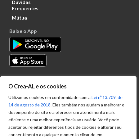
Dúvidas
Frequentes
Mútua
Baixe o App
Transparência
O Crea-AL e os cookies
Portal
Acesso à
Utilizamos cookies em conformidade com a
Lei nº 13.709, de
Informação
14 de agosto de 2018
. Eles também nos ajudam a melhorar o
Política de
desempenho do site e a oferecer um atendimento mais
Privacidade de
eficiente e uma melhor experiência ao usuário. Você pode
Dados
aceitar ou rejeitar diferentes tipos de cookies e alterar seu
consentimento a qualquer momento clicando em