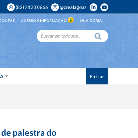
(82) 2123 0866
@crealagoas
 CONTAS
ACESSO À INFORMAÇÃO
OUVIDORIA
Entrar
DA
de palestra do