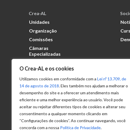
Crea-AL
Soc
Unidades
Notí
Organização
Curs
Comissões
Den
Câmaras
Especializadas
O Crea-AL e os cookies
Transparência
Portal
Utilizamos cookies em conformidade com a
Lei nº 13.709, de
Acesso à
14 de agosto de 2018
. Eles também nos ajudam a melhorar o
Informação
desempenho do site e a oferecer um atendimento mais
eficiente e uma melhor experiência ao usuário. Você pode
Política de
Privacidade de
aceitar ou rejeitar diferentes tipos de cookies e alterar seu
Dados
consentimento a qualquer momento clicando em
“Configurações de cookies”. Ao continuar navegando, você
concorda com a nossa
Política de Privacidade
.