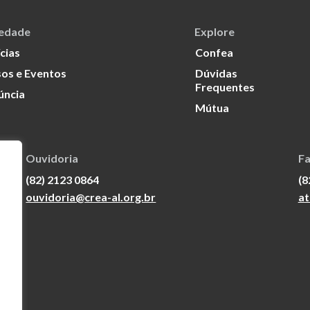
iedade
Explore
cias
Confea
os e Eventos
Dúvidas
Frequentes
úncia
Mútua
Ouvidoria
Fa
(82) 2123 0864
(8
ouvidoria@crea-al.org.br
at