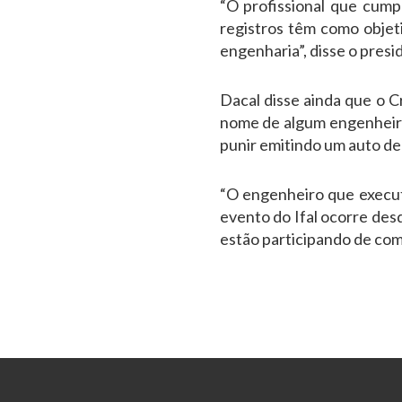
“O profissional que cump
registros têm como objet
engenharia”, disse o presi
Dacal disse ainda que o 
nome de algum engenheiro 
punir emitindo um auto de
“O engenheiro que execut
evento do Ifal ocorre desd
estão participando de com