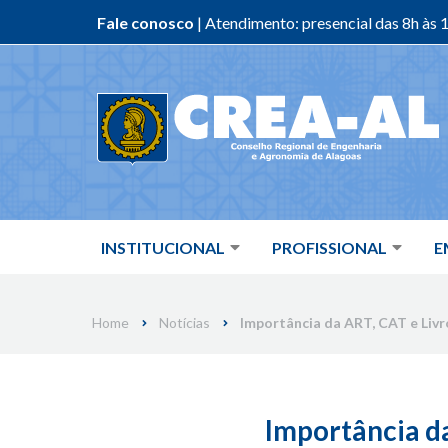
Fale conosco
| Atendimento: presencial das 8h às 1
Skip
to
content
INSTITUCIONAL
PROFISSIONAL
E
Home
Notícias
Importância da ART, CAT e Livr
Importância d