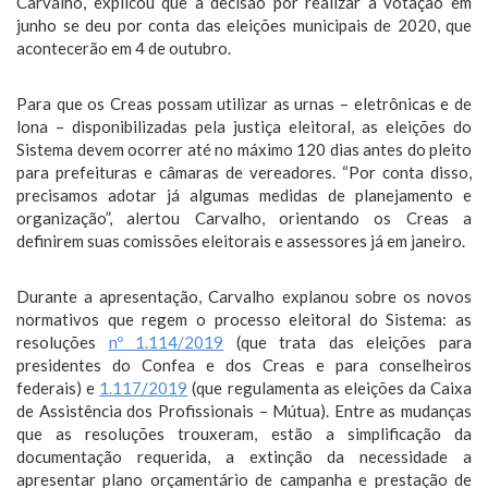
Carvalho, explicou que a decisão por realizar a votação em
junho se deu por conta das eleições municipais de 2020, que
acontecerão em 4 de outubro.
Para que os Creas possam utilizar as urnas – eletrônicas e de
lona – disponibilizadas pela justiça eleitoral, as eleições do
Sistema devem ocorrer até no máximo 120 dias antes do pleito
para prefeituras e câmaras de vereadores. “Por conta disso,
precisamos adotar já algumas medidas de planejamento e
organização”, alertou Carvalho, orientando os Creas a
definirem suas comissões eleitorais e assessores já em janeiro.
Durante a apresentação, Carvalho explanou sobre os novos
normativos que regem o processo eleitoral do Sistema: as
resoluções
nº 1.114/2019
(que trata das eleições para
presidentes do Confea e dos Creas e para conselheiros
federais) e
1.117/2019
(que regulamenta as eleições da Caixa
de Assistência dos Profissionais – Mútua). Entre as mudanças
que as resoluções trouxeram, estão a simplificação da
documentação requerida, a extinção da necessidade a
apresentar plano orçamentário de campanha e prestação de