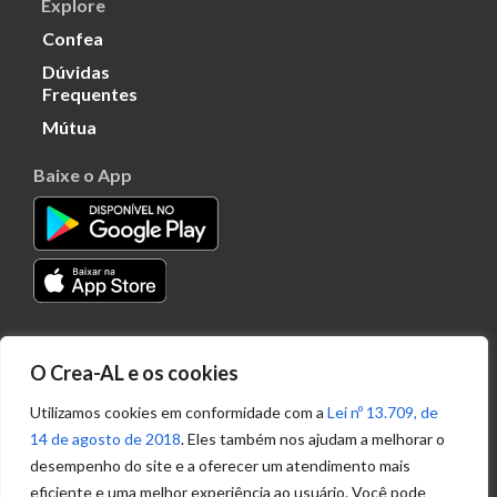
Explore
Confea
Dúvidas
Frequentes
Mútua
Baixe o App
Transparência
O Crea-AL e os cookies
Portal
Acesso à
Utilizamos cookies em conformidade com a
Lei nº 13.709, de
Informação
14 de agosto de 2018
. Eles também nos ajudam a melhorar o
Política de
desempenho do site e a oferecer um atendimento mais
Privacidade de
eficiente e uma melhor experiência ao usuário. Você pode