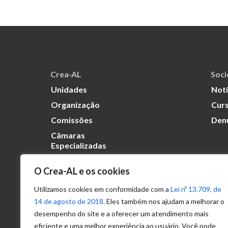
Crea-AL
Soc
Unidades
Notí
Organização
Curs
Comissões
Den
Câmaras
Especializadas
O Crea-AL e os cookies
Transparência
Portal
Utilizamos cookies em conformidade com a
Lei nº 13.709, de
Acesso à
14 de agosto de 2018
. Eles também nos ajudam a melhorar o
Informação
desempenho do site e a oferecer um atendimento mais
eficiente e uma melhor experiência ao usuário. Você pode
Política de