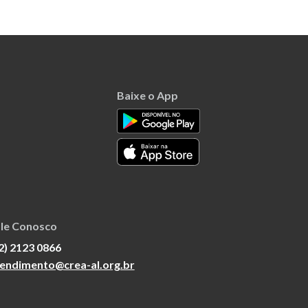
Baixe o App
le Conosco
2) 2123 0866
endimento@crea-al.org.br