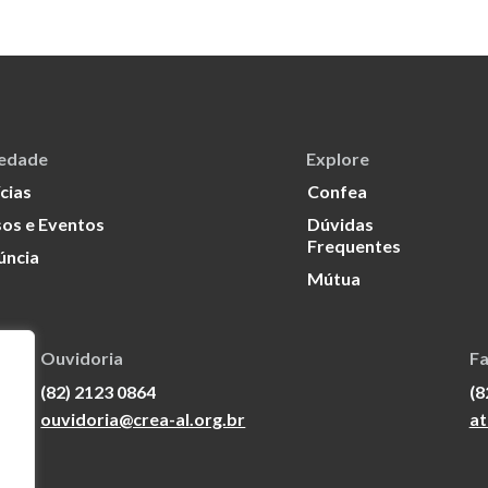
iedade
Explore
cias
Confea
os e Eventos
Dúvidas
Frequentes
úncia
Mútua
Ouvidoria
Fa
(82) 2123 0864
(8
ouvidoria@crea-al.org.br
at