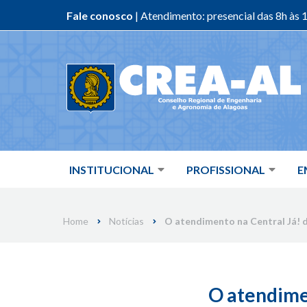
Fale conosco
| Atendimento: presencial das 8h às 1
Skip
to
content
INSTITUCIONAL
PROFISSIONAL
E
Home
Notícias
O atendimento na Central Já!
O atendime