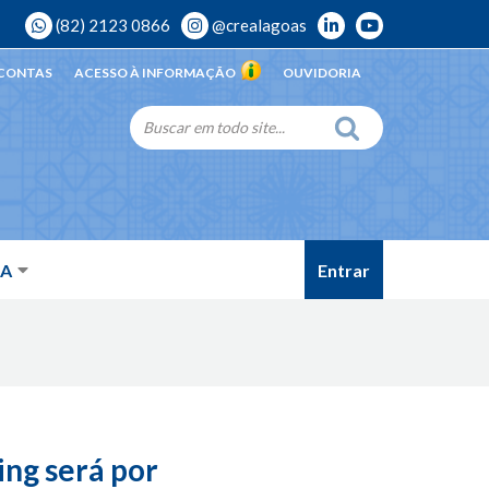
(82) 2123 0866
@crealagoas
 CONTAS
ACESSO À INFORMAÇÃO
OUVIDORIA
Entrar
DA
ng será por