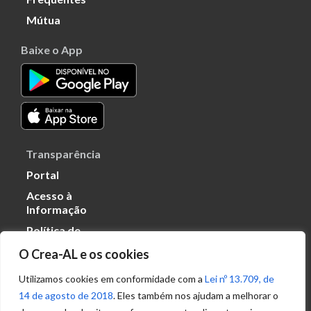
Mútua
Baixe o App
Transparência
Portal
Acesso à
Informação
Política de
Privacidade de
O Crea-AL e os cookies
Dados
Utilizamos cookies em conformidade com a
Lei nº 13.709, de
14 de agosto de 2018
. Eles também nos ajudam a melhorar o
Ouvidoria