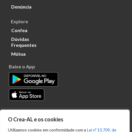
Denúncia
Explore
Confea
Dúvidas
Frequentes
Mútua
Baixe o App
Transparência
O Crea-AL e os cookies
Portal
Acesso à
Utilizamos cookies em conformidade com a
Lei nº 13.709, de