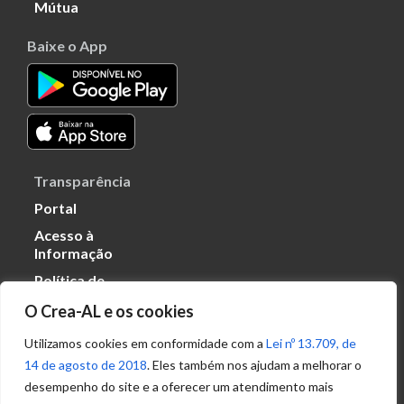
Mútua
Baixe o App
Transparência
Portal
Acesso à
Informação
Política de
Privacidade de
O Crea-AL e os cookies
Dados
Utilizamos cookies em conformidade com a
Lei nº 13.709, de
14 de agosto de 2018
. Eles também nos ajudam a melhorar o
Ouvidoria
desempenho do site e a oferecer um atendimento mais
(82) 2123 0864