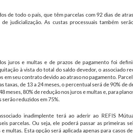
os de todo o país, que têm parcelas com 92 dias de atra
de judicialização. As custas processuais também serão
os juros e multas e de prazos de pagamento foi defini
uitação à vista do total do saldo devedor, o associado 
dos em seu contrato devido ao atraso no pagamento. Parc
s taxas, de 13 a 24 meses, o percentual será de 90% de d
48 meses, 80% de redução nos juros e multas e, para plan
as serão reduzidos em 75%.
sociado inadimplente terá ao aderir ao REFIS Mútua,
is parcelas. Ou seja, ele poderá passar as primeiras sei
os e multas. Esta opção será aplicada apenas para casos d