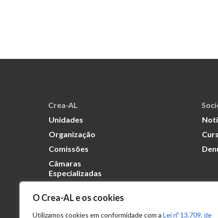
Crea-AL
Soc
Unidades
Notí
Organização
Curs
Comissões
Den
Câmaras
Especializadas
O Crea-AL e os cookies
Transparência
Portal
Utilizamos cookies em conformidade com a
Lei nº 13.709, de