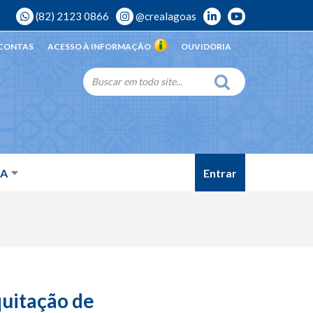
(82) 2123 0866
@crealagoas
 CONTAS
ACESSO À INFORMAÇÃO
OUVIDORIA
Entrar
DA
quitação de