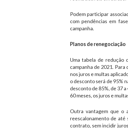
Podem participar associad
com pendências em fase 
campanha.
Planos de renegociação
Uma tabela de redução d
campanha de 2021. Para q
nos juros e multas aplica
o desconto será de 95% na
desconto de 85%, de 37 a 
60 meses, os juros e mult
Outra vantagem que o as
reescalonamento de até se
contrato, sem incidir jur