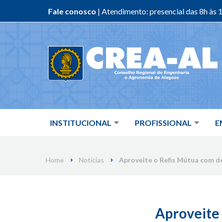
Fale conosco
| Atendimento: presencial das 8h às 1
Skip
to
content
INSTITUCIONAL
PROFISSIONAL
E
Home
Notícias
Aproveite o Refis Mútua com d
Aproveite 