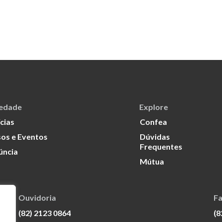
iedade
Explore
cias
Confea
os e Eventos
Dúvidas
Frequentes
úncia
Mútua
Ouvidoria
Fa
(82) 2123 0864
(8