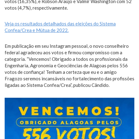
votos (16,35%), e Robson Araújo e Valmir Washington com 52
votos (4,7%), respectivamente.
Veja os resultados detalhados das eleições do Sistema
Confea/Crea e Mútua de 2022.
Em publicação em seu Instagram pessoal, o novo conselheiro
federal agradeceu aos votos e firmou compromisso com a
categoria. “Vencemos! Obrigado a todos os profissionais da
Engenharia, Agronomia e Geociências de Alagoas pelos 556
votos de confiança! Tenham a certeza que eu e o amigo
Fragozo seremos incansáveis no fortalecimento das profissões
ligadas ao Sistema Confea/Crea”, publicou Cândido.