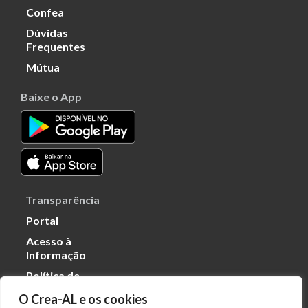
Confea
Dúvidas
Frequentes
Mútua
Baixe o App
Transparência
Portal
Acesso à
Informação
Política de
Privacidade de
O Crea-AL e os cookies
Dados