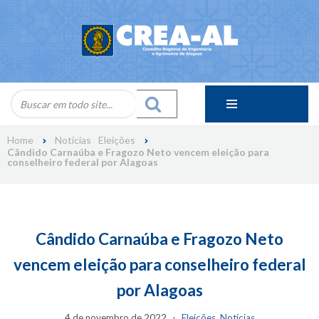
Skip
to
content
Home
Notícias
Eleições
Cândido Carnaúba e Fragozo Neto vencem eleição para
conselheiro federal por Alagoas
Cândido Carnaúba e Fragozo Neto
vencem eleição para conselheiro federal
por Alagoas
4 de novembro de 2022
Eleições
,
Notícias