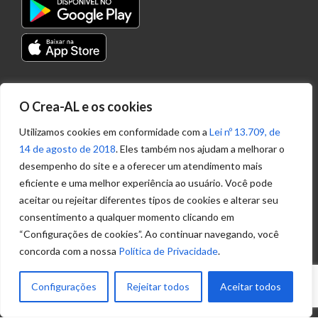
Transparência
O Crea-AL e os cookies
Portal
Acesso à
Utilizamos cookies em conformidade com a
Lei nº 13.709, de
Informação
14 de agosto de 2018
. Eles também nos ajudam a melhorar o
Política de
desempenho do site e a oferecer um atendimento mais
Privacidade de
eficiente e uma melhor experiência ao usuário. Você pode
Dados
aceitar ou rejeitar diferentes tipos de cookies e alterar seu
consentimento a qualquer momento clicando em
“Configurações de cookies”. Ao continuar navegando, você
Ouvidoria
concorda com a nossa
Política de Privacidade
.
(82) 2123 0864
ouvidoria@crea-al.org.br
Configurações
Rejeitar todos
Aceitar todos
Fale Conosco