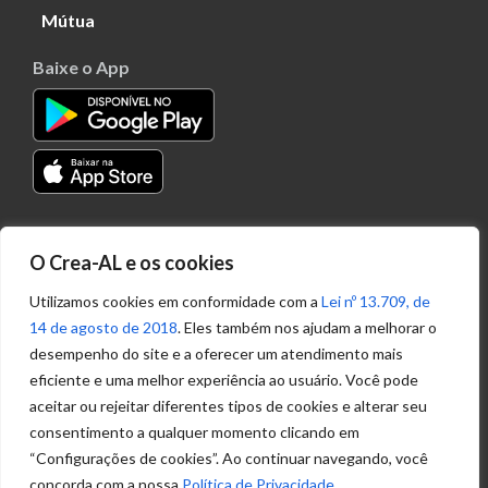
Mútua
Baixe o App
Transparência
O Crea-AL e os cookies
Portal
Acesso à
Utilizamos cookies em conformidade com a
Lei nº 13.709, de
Informação
14 de agosto de 2018
. Eles também nos ajudam a melhorar o
Política de
desempenho do site e a oferecer um atendimento mais
Privacidade de
eficiente e uma melhor experiência ao usuário. Você pode
Dados
aceitar ou rejeitar diferentes tipos de cookies e alterar seu
consentimento a qualquer momento clicando em
“Configurações de cookies”. Ao continuar navegando, você
Ouvidoria
concorda com a nossa
Política de Privacidade
.