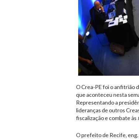
O Crea-PE foi o anfitrião
que aconteceu nesta seman
Representando a presidênc
lideranças de outros Crea
fiscalização e combate às
O prefeito de Recife, eng