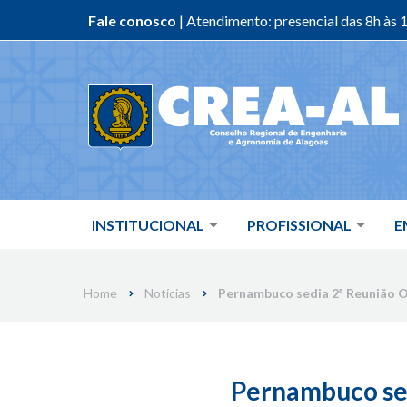
Fale conosco
| Atendimento: presencial das 8h às 1
Skip
to
content
INSTITUCIONAL
PROFISSIONAL
E
Home
Notícias
Pernambuco sedia 2ª Reunião O
Pernambuco sed