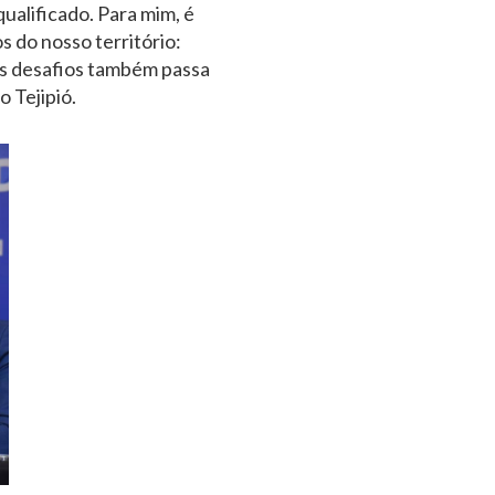
ualificado. Para mim, é
 do nosso território:
es desafios também passa
 Tejipió.