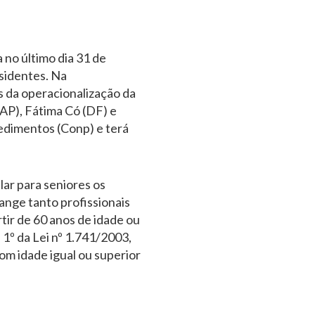
no último dia 31 de
esidentes. Na
s da operacionalização da
AP), Fátima Có (DF) e
edimentos (Conp) e terá
lar para seniores os
ange tanto profissionais
tir de 60 anos de idade ou
1º da Lei nº 1.741/2003,
com idade igual ou superior