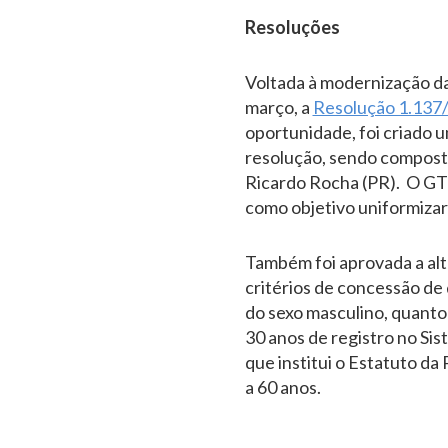
Resoluções
Voltada à modernização da
março, a
Resolução 1.137
oportunidade, foi criado 
resolução, sendo composto
Ricardo Rocha (PR). O GT
como objetivo uniformizar
Também foi aprovada a alte
critérios de concessão de
do sexo masculino, quanto 
30 anos de registro no Si
que institui o Estatuto da
a 60 anos.