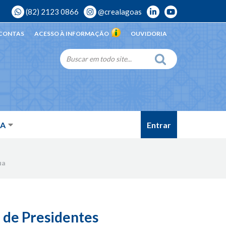
(82) 2123 0866
@crealagoas
 CONTAS
ACESSO À INFORMAÇÃO
OUVIDORIA
Entrar
DA
ua
 de Presidentes