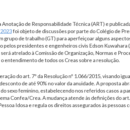
 Anotação de Responsabilidade Técnica (ART) e publicada 
/2023
foi objeto de discussões por parte do Colégio de Pr
um grupo de trabalho (GT) para aperfeiçoar alguns aspecto
 pelos presidentes e engenheiros civis Edson Kuwahara (
 será atrelado à Comissão de Organização, Normas e Proc
 o entendimento de todos os Creas sobre a resolução.
ração do art. 7º da Resolução nº 1.066/2015, visando igua
 desconto de até 90% no valor da anuidade. A proposta abr
do sexo feminino, estabelecendo nos referidos casos a par
stema Confea/Crea. A mudança atende às definições do art. 
 Pessoa Idosa e regula os direitos assegurados às pessoas 