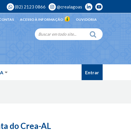
(82) 2123 0866
@crealagoas
 CONTAS
ACESSO À INFORMAÇÃO
OUVIDORIA
Entrar
DA
nta do Crea-AL