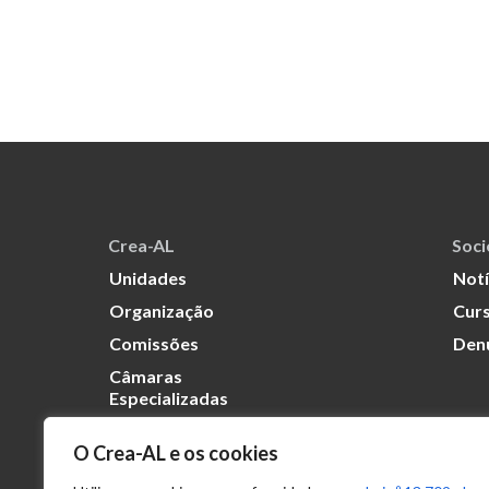
Crea-AL
Soc
Unidades
Notí
Organização
Curs
Comissões
Den
Câmaras
Especializadas
O Crea-AL e os cookies
Transparência
Portal