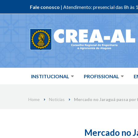
Fale conosco
| Atendimento: presencial das 8h às 1
Skip
to
content
INSTITUCIONAL
PROFISSIONAL
E
Home
Notícias
Mercado no Jaraguá passa por f
Mercado no Ja