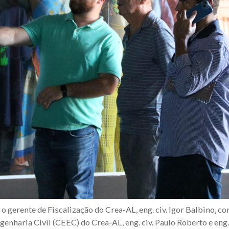
: o gerente de Fiscalização do Crea-AL, eng. civ. Igor Balbino,
enharia Civil (CEEC) do Crea-AL, eng. civ. Paulo Roberto e eng.