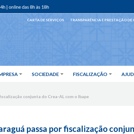
4h | online das 8h às 18h
CARTA DE SERVIÇOS
TRANSPARÊNCIA E PRESTAÇÃO DE
MPRESA
SOCIEDADE
FISCALIZAÇÃO
AJU
iscalização conjunta do Crea-AL com o Ibape
raguá passa por fiscalização conju