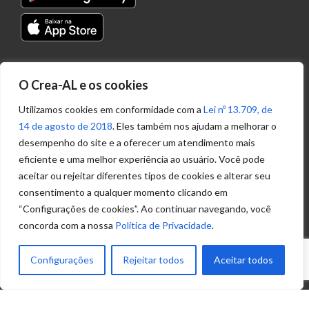
Transparência
O Crea-AL e os cookies
Portal
Acesso à
Utilizamos cookies em conformidade com a
Lei nº 13.709, de
Informação
14 de agosto de 2018
. Eles também nos ajudam a melhorar o
Política de
desempenho do site e a oferecer um atendimento mais
Privacidade de
eficiente e uma melhor experiência ao usuário. Você pode
Dados
aceitar ou rejeitar diferentes tipos de cookies e alterar seu
consentimento a qualquer momento clicando em
“Configurações de cookies”. Ao continuar navegando, você
Ouvidoria
concorda com a nossa
Política de Privacidade
.
(82) 2123 0864
ouvidoria@crea-al.org.br
Configurações
Rejeitar todos
Aceitar todos
Fale Conosco
(82) 2123 0866